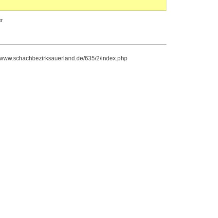
r
//www.schachbezirksauerland.de/635/2/index.php