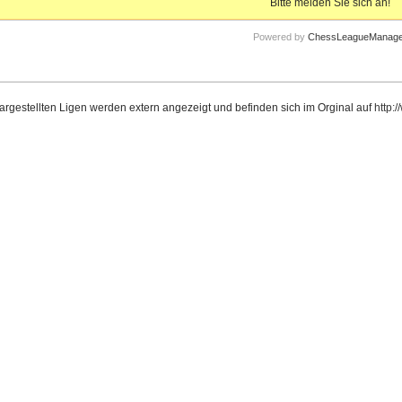
Bitte melden Sie sich an!
Powered by
ChessLeagueManage
dargestellten Ligen werden extern angezeigt und befinden sich im Orginal auf
http: