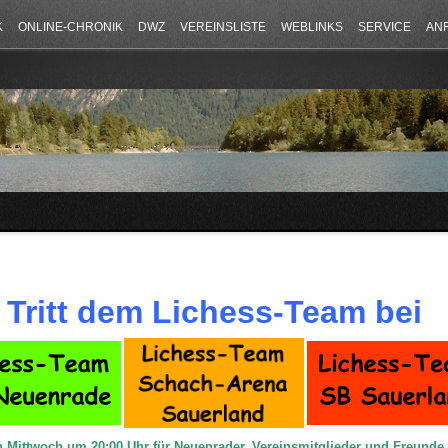
K
ONLINE-CHRONIK
DWZ
VEREINSLISTE
WEBLINKS
SERVICE
AN
Tritt dem Lichess-Team bei
n Mittwoch um 20:00 Uhr für Neuenrader, Vereinsmitglieder und Freund