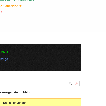
na Sauerland ⭐
 ⭐
LAND
ksliga
aarungsliste
Mehr
ie Daten der Vorjahre