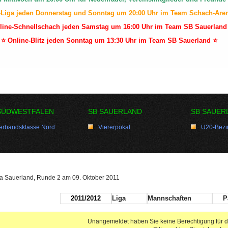
-Liga jeden Donnerstag und Sonntag um 20:00 Uhr im Team Schach-Are
line-Schnellschach jeden Samstag um 16:00 Uhr im Team SB Sauerland
⭐ Online-Blitz jeden Sonntag um 13:30 Uhr im Team SB Sauerland ⭐
SÜDWESTFALEN
SB SAUERLAND
SB SAUER
erbandsklasse Nord
Viererpokal
U20-Bezir
ga Sauerland, Runde 2 am 09. Oktober 2011
2011/2012
Liga
Mannschaften
P
Unangemeldet haben Sie keine Berechtigung für d