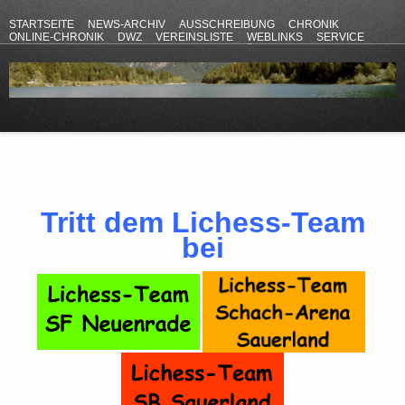
STARTSEITE
NEWS-ARCHIV
AUSSCHREIBUNG
CHRONIK
ONLINE-CHRONIK
DWZ
VEREINSLISTE
WEBLINKS
SERVICE
ANFAHRT
KONTAKT
DATENSCHUTZERKLÄRUNG
IMPRESSUM
Tritt dem Lichess-Team
bei