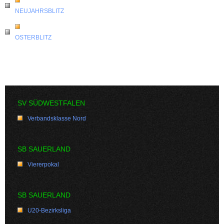
NEUJAHRSBLITZ
OSTERBLITZ
SV SÜDWESTFALEN
Verbandsklasse Nord
SB SAUERLAND
Viererpokal
SB SAUERLAND
U20-Bezirksliga