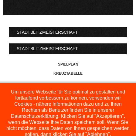
STADTBLITZMEISTERSCHAFT
STADTBLITZMEISTERSCHAFT
SPIELPLAN
KREUZTABELLE
Um unsere Webseite für Sie optimal zu gestalten und
fortlaufend verbessern zu können, verwenden wir
Cookies - nähere Informationen dazu und zu Ihren
Rechten als Benutzer finden Sie in unserer
Datenschutzerklärung. Klicken Sie auf "Akzeptieren",
wenn die Webseite Ihre Daten speichern soll. Wenn Sie
nicht möchten, dass Daten von Ihnen gespeichert werden
sollen, dann klicken Sie auf "Ablehnen".