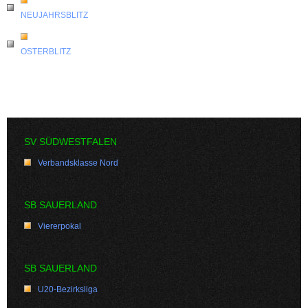
NEUJAHRSBLITZ
OSTERBLITZ
SV SÜDWESTFALEN
Verbandsklasse Nord
SB SAUERLAND
Viererpokal
SB SAUERLAND
U20-Bezirksliga