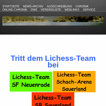
STARTSEITE
NEWS-ARCHIV
AUSSCHREIBUNG
CHRONIK
ONLINE-CHRONIK
DWZ
VEREINSLISTE
WEBLINKS
SERVICE
ANFAHRT
KONTAKT
DATENSCHUTZERKLÄRUNG
IMPRESSUM
Tritt dem Lichess-Team
bei