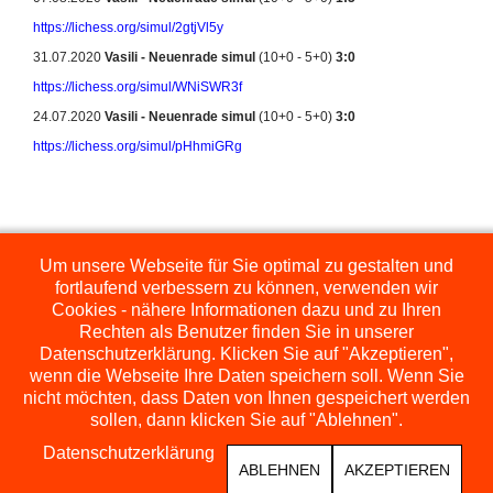
https://lichess.org/simul/2gtjVl5y
31.07.2020
Vasili - Neuenrade simul
(10+0 - 5+0)
3:0
https://lichess.org/simul/WNiSWR3f
24.07.2020
Vasili - Neuenrade simul
(10+0 - 5+0)
3:0
https://lichess.org/simul/pHhmiGRg
Zurück
Weiter
Um unsere Webseite für Sie optimal zu gestalten und
fortlaufend verbessern zu können, verwenden wir
Cookies - nähere Informationen dazu und zu Ihren
Rechten als Benutzer finden Sie in unserer
Datenschutzerklärung. Klicken Sie auf "Akzeptieren",
wenn die Webseite Ihre Daten speichern soll. Wenn Sie
nicht möchten, dass Daten von Ihnen gespeichert werden
sollen, dann klicken Sie auf "Ablehnen".
Datenschutzerklärung
ABLEHNEN
AKZEPTIEREN
COPYRIGHT © 2026 SCHACHFREUNDE NEUENRADE
DESIGNED BY: AS DESIGNING