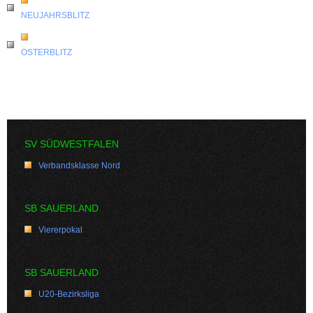
NEUJAHRSBLITZ
OSTERBLITZ
SV SÜDWESTFALEN
Verbandsklasse Nord
SB SAUERLAND
Viererpokal
SB SAUERLAND
U20-Bezirksliga