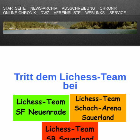
STARTSEITE
NEWS-ARCHIV
AUSSCHREIBUNG
CHRONIK
ONLINE-CHRONIK
DWZ
VEREINSLISTE
WEBLINKS
SERVICE
ANFAHRT
KONTAKT
DATENSCHUTZERKLÄRUNG
IMPRESSUM
Tritt dem Lichess-Team
bei