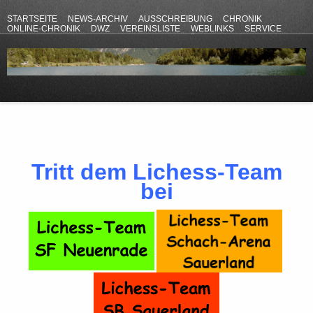
STARTSEITE
NEWS-ARCHIV
AUSSCHREIBUNG
CHRONIK
ONLINE-CHRONIK
DWZ
VEREINSLISTE
WEBLINKS
SERVICE
ANFAHRT
KONTAKT
DATENSCHUTZERKLÄRUNG
IMPRESSUM
Tritt dem Lichess-Team
bei