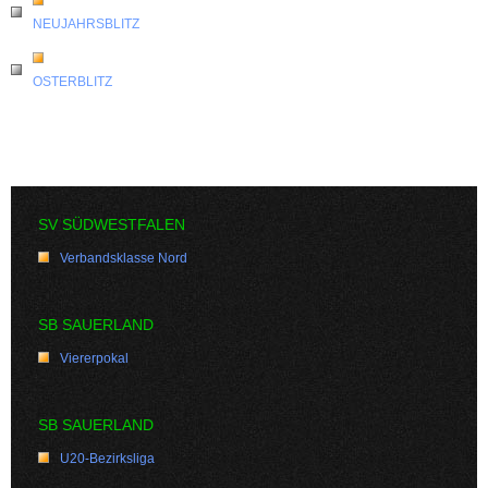
NEUJAHRSBLITZ
OSTERBLITZ
SV SÜDWESTFALEN
Verbandsklasse Nord
SB SAUERLAND
Viererpokal
SB SAUERLAND
U20-Bezirksliga