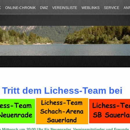
K
ONLINE-CHRONIK
DWZ
VEREINSLISTE
WEBLINKS
SERVICE
AN
Tritt dem Lichess-Team bei
n Mittwoch um 20:00 Uhr für Neuenrader, Vereinsmitglieder und Freund