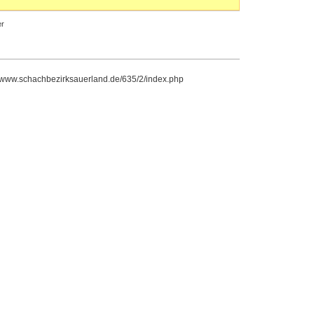
r
//www.schachbezirksauerland.de/635/2/index.php