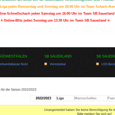
-Liga jeden Donnerstag und Sonntag um 20:00 Uhr im Team Schach-Are
line-Schnellschach jeden Samstag um 16:00 Uhr im Team SB Sauerland
⭐ Online-Blitz jeden Sonntag um 13:30 Uhr im Team SB Sauerland ⭐
SÜDWESTFALEN
SB SAUERLAND
SB SAUER
erbandsklasse Nord
Viererpokal
U20-Bezir
en für die Saison 2022/2023
2022/2023
Liga
Mannschaften
Paar
Unangemeldet haben Sie keine Berechtigung für d
Bitte melden Sie sich an!