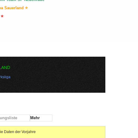
na Sauerland ⭐
 ⭐
LAND
ksliga
ungsliste
Mehr
ie Daten der Vorjahre