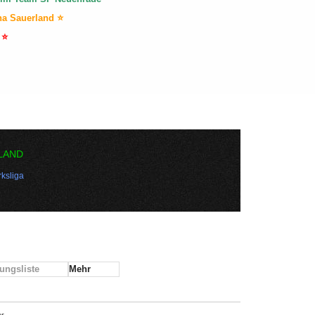
na Sauerland ⭐
 ⭐
LAND
ksliga
ungsliste
Mehr
r