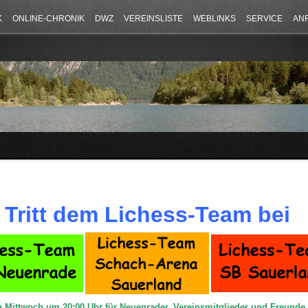
K
ONLINE-CHRONIK
DWZ
VEREINSLISTE
WEBLINKS
SERVICE
AN
Tritt dem Lichess-Team bei
n Mittwoch um 20:00 Uhr für Neuenrader, Vereinsmitglieder und Freund