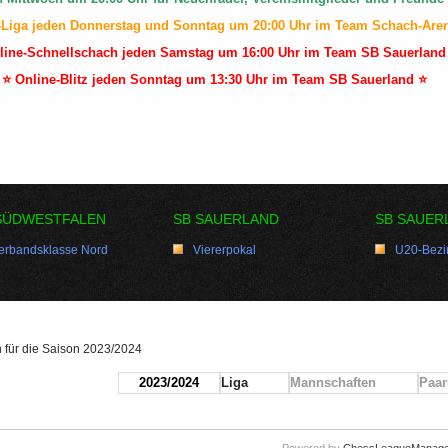
-Liga jeden Donnerstag und Sonntag um 20:00 Uhr im Team Schach-Are
line-Schnellschach jeden Samstag um 16:00 Uhr im Team SB Sauerland
⭐ Online-Blitz jeden Sonntag um 13:30 Uhr im Team SB Sauerland ⭐
SÜDWESTFALEN
SB SAUERLAND
SB SAUER
erbandsklasse Nord
Viererpokal
U20-Bezir
en für die Saison 2023/2024
2023/2024
Liga
Mannschaften
Paar
Powered by
ChessLeagueManage