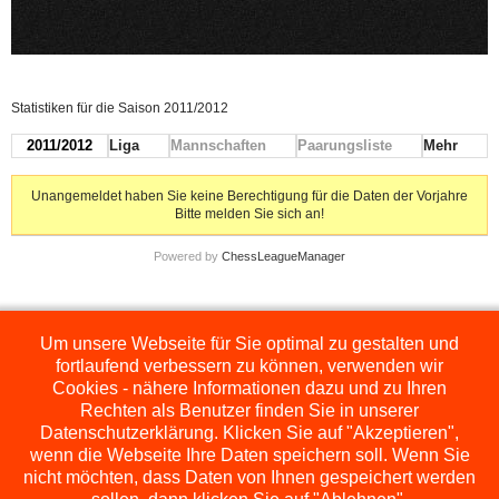
Statistiken für die Saison 2011/2012
2011/2012
Liga
Mannschaften
Paarungsliste
Mehr
Unangemeldet haben Sie keine Berechtigung für die Daten der Vorjahre
Bitte melden Sie sich an!
Powered by
ChessLeagueManager
Um unsere Webseite für Sie optimal zu gestalten und
Die hier dargestellten Ligen werden extern angezeigt und befinden sich im
Orginal auf
http://www.schachbezirksauerland.de/635/2/index.php
fortlaufend verbessern zu können, verwenden wir
Cookies - nähere Informationen dazu und zu Ihren
Rechten als Benutzer finden Sie in unserer
Datenschutzerklärung. Klicken Sie auf "Akzeptieren",
wenn die Webseite Ihre Daten speichern soll. Wenn Sie
nicht möchten, dass Daten von Ihnen gespeichert werden