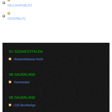
NEUJAHRSBLITZ
OSTERBLITZ
SV SÜDWESTFALEN
Verbandsklasse Nord
SB SAUERLAND
Viererpokal
SB SAUERLAND
U20-Bezirksliga