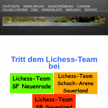
STARTSEITE
NEWS-ARCHIV
AUSSCHREIBUNG
CHRONIK
ONLINE-CHRONIK
DWZ
VEREINSLISTE
WEBLINKS
SERVICE
ANFAHRT
KONTAKT
DATENSCHUTZERKLÄRUNG
IMPRESSUM
Tritt dem Lichess-Team
bei