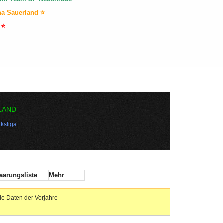
na Sauerland ⭐
 ⭐
LAND
ksliga
aarungsliste
Mehr
ie Daten der Vorjahre