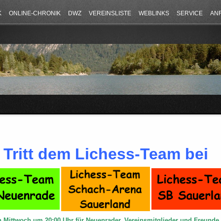
K
ONLINE-CHRONIK
DWZ
VEREINSLISTE
WEBLINKS
SERVICE
AN
Tritt dem Lichess-Team bei
n Mittwoch um 20:00 Uhr für Neuenrader, Vereinsmitglieder und Freund