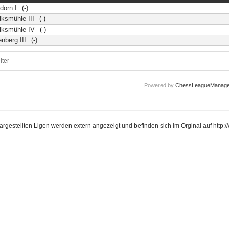
dorn I
(-)
ksmühle III
(-)
lksmühle IV
(-)
enberg III
(-)
iter
Powered by
ChessLeagueManage
dargestellten Ligen werden extern angezeigt und befinden sich im Orginal auf
http: