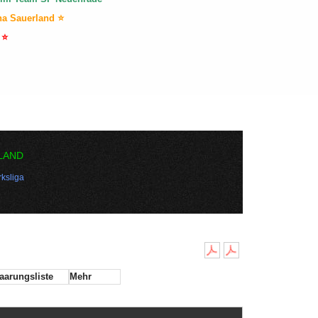
na Sauerland ⭐
 ⭐
LAND
ksliga
aarungsliste
Mehr