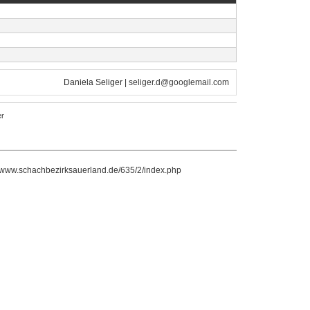
Daniela Seliger |
seliger.d@googlemail.com
r
//www.schachbezirksauerland.de/635/2/index.php