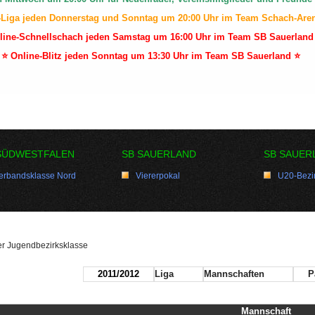
-Liga jeden Donnerstag und Sonntag um 20:00 Uhr im Team Schach-Are
line-Schnellschach jeden Samstag um 16:00 Uhr im Team SB Sauerland
⭐ Online-Blitz jeden Sonntag um 13:30 Uhr im Team SB Sauerland ⭐
SÜDWESTFALEN
SB SAUERLAND
SB SAUER
erbandsklasse Nord
Viererpokal
U20-Bezir
r Jugendbezirksklasse
2011/2012
Liga
Mannschaften
P
Mannschaft