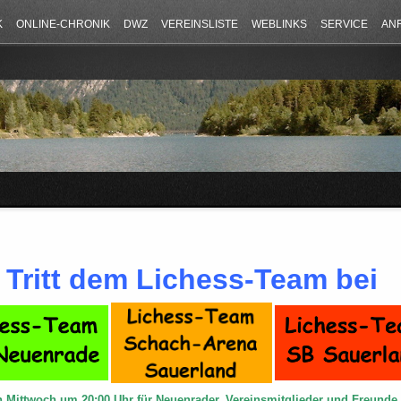
K
ONLINE-CHRONIK
DWZ
VEREINSLISTE
WEBLINKS
SERVICE
AN
Tritt dem Lichess-Team bei
n Mittwoch um 20:00 Uhr für Neuenrader, Vereinsmitglieder und Freund