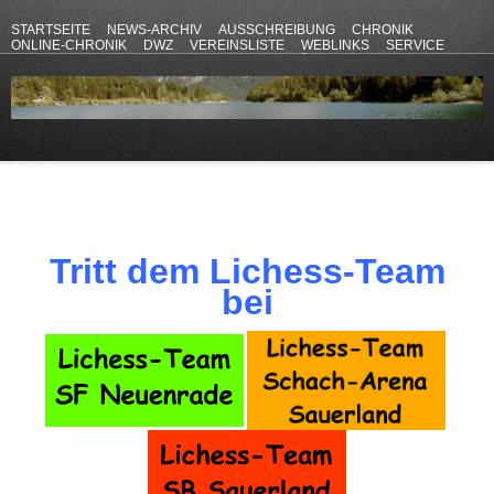
STARTSEITE
NEWS-ARCHIV
AUSSCHREIBUNG
CHRONIK
ONLINE-CHRONIK
DWZ
VEREINSLISTE
WEBLINKS
SERVICE
ANFAHRT
KONTAKT
DATENSCHUTZERKLÄRUNG
IMPRESSUM
Tritt dem Lichess-Team
bei