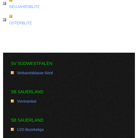
NEUJAHRSBLITZ
OSTERBLITZ
SV SÜDWESTFALEN
Verbandsklasse Nord
SB SAUERLAND
Viererpokal
SB SAUERLAND
U20-Bezirksliga