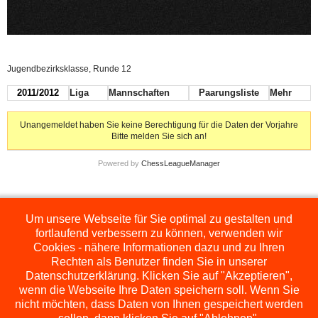
Jugendbezirksklasse, Runde 12
2011/2012
Liga
Mannschaften
Paarungsliste
Mehr
Unangemeldet haben Sie keine Berechtigung für die Daten der Vorjahre
Bitte melden Sie sich an!
Powered by
ChessLeagueManager
Um unsere Webseite für Sie optimal zu gestalten und
Die hier dargestellten Ligen werden extern angezeigt und befinden sich im
Orginal auf
http://www.schachbezirksauerland.de/635/2/index.php
fortlaufend verbessern zu können, verwenden wir
Cookies - nähere Informationen dazu und zu Ihren
Rechten als Benutzer finden Sie in unserer
Datenschutzerklärung. Klicken Sie auf "Akzeptieren",
wenn die Webseite Ihre Daten speichern soll. Wenn Sie
nicht möchten, dass Daten von Ihnen gespeichert werden