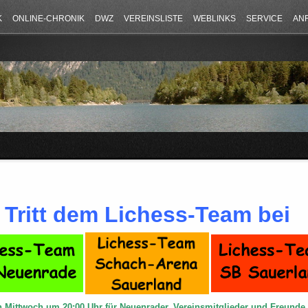
K
ONLINE-CHRONIK
DWZ
VEREINSLISTE
WEBLINKS
SERVICE
AN
Tritt dem Lichess-Team bei
n Mittwoch um 20:00 Uhr für Neuenrader, Vereinsmitglieder und Freund