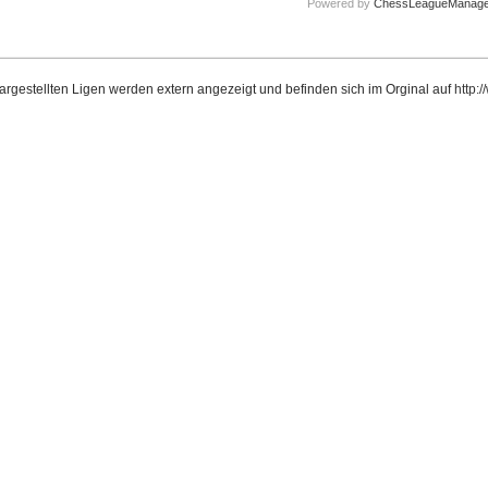
Powered by
ChessLeagueManage
dargestellten Ligen werden extern angezeigt und befinden sich im Orginal auf
http: