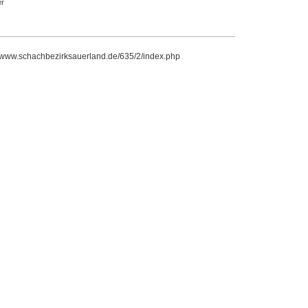
r
//www.schachbezirksauerland.de/635/2/index.php