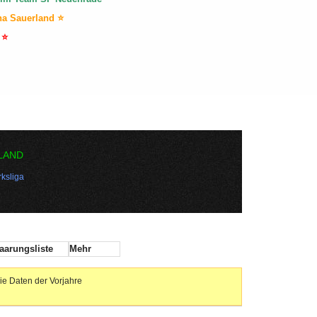
na Sauerland ⭐
 ⭐
LAND
ksliga
aarungsliste
Mehr
ie Daten der Vorjahre