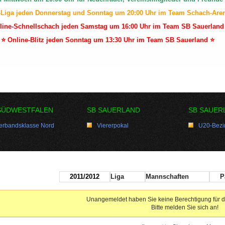
-Liga jeden Donnerstag und Sonntag um 20:00 Uhr im Team Schach-Are
line-Schnellschach jeden Samstag um 16:00 Uhr im Team SB Sauerland
⭐ Online-Blitz jeden Sonntag um 13:30 Uhr im Team SB Sauerland ⭐
SÜDWESTFALEN
SB SAUERLAND
SB SAUER
erbandsklasse Nord
Viererpokal
U20-Bezir
2011/2012
Liga
Mannschaften
P
Unangemeldet haben Sie keine Berechtigung für d
Bitte melden Sie sich an!