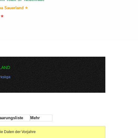
na Sauerland ⭐
 ⭐
LAND
ksliga
aarungsliste
Mehr
ie Daten der Vorjahre