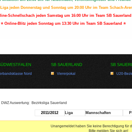
-Liga jeden Donnerstag und Sonntag um 20:00 Uhr im Team Schach-Are
line-Schnellschach jeden Samstag um 16:00 Uhr im Team SB Sauerland
⭐ Online-Blitz jeden Sonntag um 13:30 Uhr im Team SB Sauerland ⭐
SÜDWESTFALEN
SB SAUERLAND
SB SAUER
erbandsklasse Nord
Viererpokal
U20-Bezir
lle DWZ Auswertung: Bezirksliga Sauerland
2011/2012
Liga
Mannschaften
P
Unangemeldet haben Sie keine Berechtigung für d
Bitte melden Sie sich an!