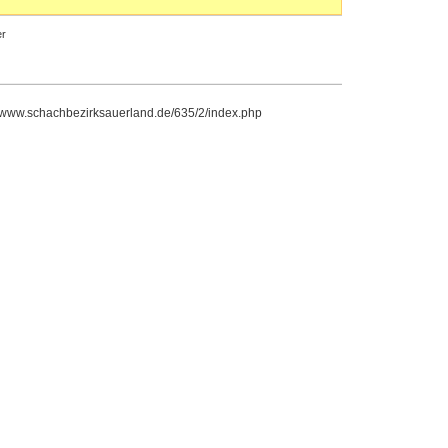
r
//www.schachbezirksauerland.de/635/2/index.php