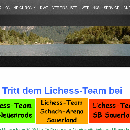
K
ONLINE-CHRONIK
DWZ
VEREINSLISTE
WEBLINKS
SERVICE
AN
Tritt dem Lichess-Team bei
n Mittwoch um 20:00 Uhr für Neuenrader, Vereinsmitglieder und Freund