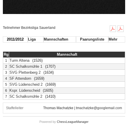
Teilnehmer Bezirksliga Sauerland
2011/2012
Liga
Mannschaften
Paarungsliste
Mehr
Rg
Mannschaft
Turm Altena
(1526)
1
SC Schalksmühle 1
(1707)
2
SVG Plettenberg 2
(1634)
3
SF Attendorn
(1659)
4
SVG Lüdenscheid 2
(1669)
5
Kspr. Lüdenscheid
(1605)
6
SC Schalksmühle 2
(1410)
7
Staffelleiter
Thomas Machatzke |
tmachatzke@googlemail.com
Powered by
ChessLeagueManager