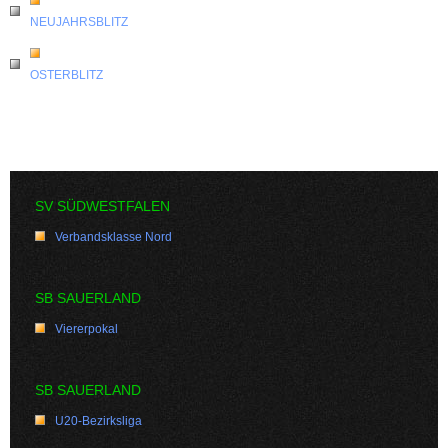
NEUJAHRSBLITZ
OSTERBLITZ
SV SÜDWESTFALEN
Verbandsklasse Nord
SB SAUERLAND
Viererpokal
SB SAUERLAND
U20-Bezirksliga