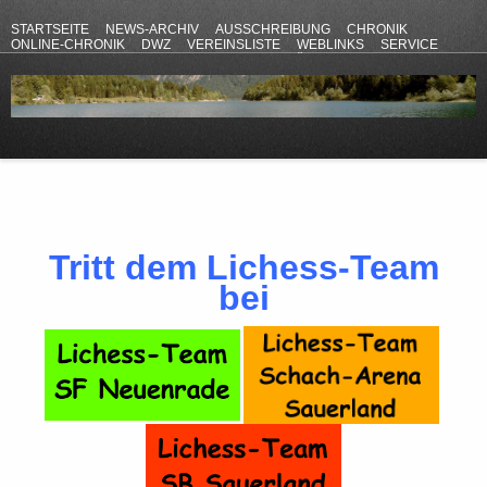
STARTSEITE
NEWS-ARCHIV
AUSSCHREIBUNG
CHRONIK
ONLINE-CHRONIK
DWZ
VEREINSLISTE
WEBLINKS
SERVICE
ANFAHRT
KONTAKT
DATENSCHUTZERKLÄRUNG
IMPRESSUM
Tritt dem Lichess-Team
bei