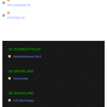
NEUJAHRSBLITZ
OSTERBLITZ
SV SÜDWESTFALEN
Verbandsklasse Nord
SB SAUERLAND
Viererpokal
SB SAUERLAND
U20-Bezirksliga