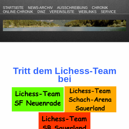
STARTSEITE
NEWS-ARCHIV
AUSSCHREIBUNG
CHRONIK
ONLINE-CHRONIK
DWZ
VEREINSLISTE
WEBLINKS
SERVICE
ANFAHRT
KONTAKT
DATENSCHUTZERKLÄRUNG
IMPRESSUM
Tritt dem Lichess-Team
bei