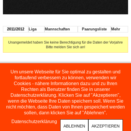
2011/2012
Liga
Mannschaften
Paarungsliste
Mehr
Unangemeldet haben Sie keine Berechtigung für die Daten der Vorjahre
Bitte melden Sie sich an!
Um unsere Webseite für Sie optimal zu gestalten und
Die hier dargestellten Ligen werden extern angezeigt und befinden sich im
Orginal auf
http://www.schachbezirksauerland.de/635/2/index.php
fortlaufend verbessern zu können, verwenden wir
Cookies - nähere Informationen dazu und zu Ihren
Rechten als Benutzer finden Sie in unserer
Datenschutzerklärung. Klicken Sie auf "Akzeptieren",
wenn die Webseite Ihre Daten speichern soll. Wenn Sie
nicht möchten, dass Daten von Ihnen gespeichert werden
sollen, dann klicken Sie auf "Ablehnen".
Datenschutzerklärung
ABLEHNEN
AKZEPTIEREN
COPYRIGHT © 2026 SCHACHFREUNDE NEUENRADE