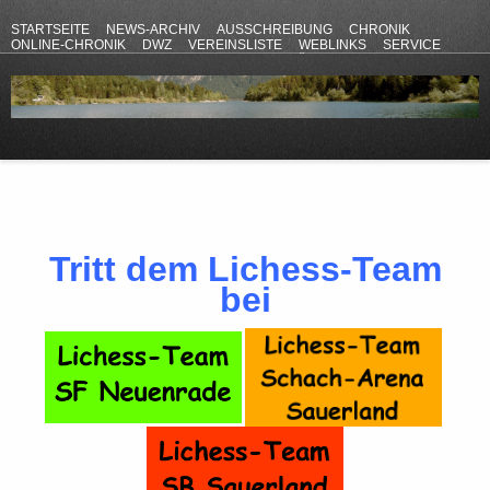
STARTSEITE
NEWS-ARCHIV
AUSSCHREIBUNG
CHRONIK
ONLINE-CHRONIK
DWZ
VEREINSLISTE
WEBLINKS
SERVICE
ANFAHRT
KONTAKT
DATENSCHUTZERKLÄRUNG
IMPRESSUM
Tritt dem Lichess-Team
bei