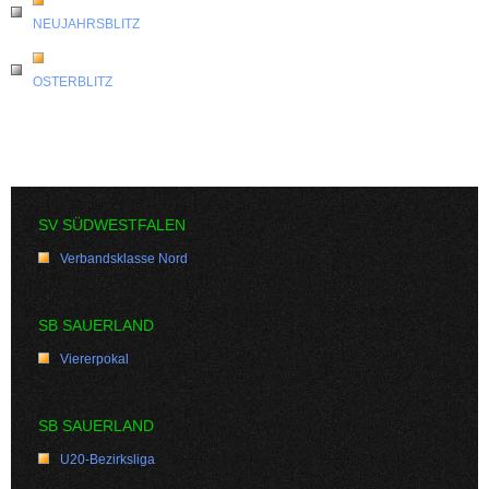
NEUJAHRSBLITZ
OSTERBLITZ
SV SÜDWESTFALEN
Verbandsklasse Nord
SB SAUERLAND
Viererpokal
SB SAUERLAND
U20-Bezirksliga