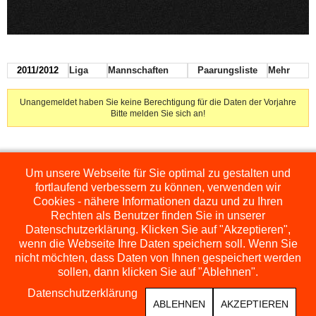
2011/2012
Liga
Mannschaften
Paarungsliste
Mehr
Unangemeldet haben Sie keine Berechtigung für die Daten der Vorjahre
Bitte melden Sie sich an!
Um unsere Webseite für Sie optimal zu gestalten und
Die hier dargestellten Ligen werden extern angezeigt und befinden sich im
Orginal auf
http://www.schachbezirksauerland.de/635/2/index.php
fortlaufend verbessern zu können, verwenden wir
Cookies - nähere Informationen dazu und zu Ihren
Rechten als Benutzer finden Sie in unserer
Datenschutzerklärung. Klicken Sie auf "Akzeptieren",
wenn die Webseite Ihre Daten speichern soll. Wenn Sie
nicht möchten, dass Daten von Ihnen gespeichert werden
sollen, dann klicken Sie auf "Ablehnen".
Datenschutzerklärung
ABLEHNEN
AKZEPTIEREN
COPYRIGHT © 2026 SCHACHFREUNDE NEUENRADE