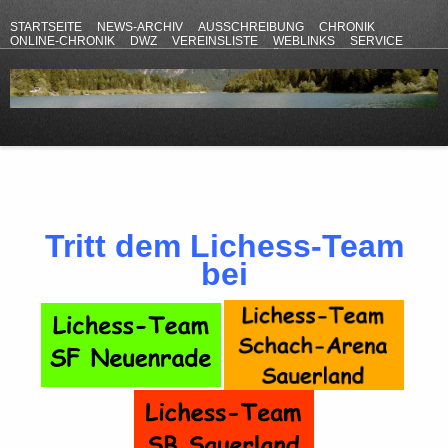
STARTSEITE
NEWS-ARCHIV
AUSSCHREIBUNG
CHRONIK
ONLINE-CHRONIK
DWZ
VEREINSLISTE
WEBLINKS
SERVICE
ANFAHRT
KONTAKT
DATENSCHUTZERKLÄRUNG
IMPRESSUM
Tritt dem Lichess-Team
bei