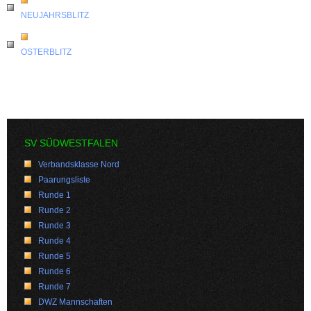
NEUJAHRSBLITZ
OSTERBLITZ
SV SÜDWESTFALEN
Verbandsklasse Nord
Paarungsliste
Runde 1
Runde 2
Runde 3
Runde 4
Runde 5
Runde 6
Runde 7
DWZ Mannschaften