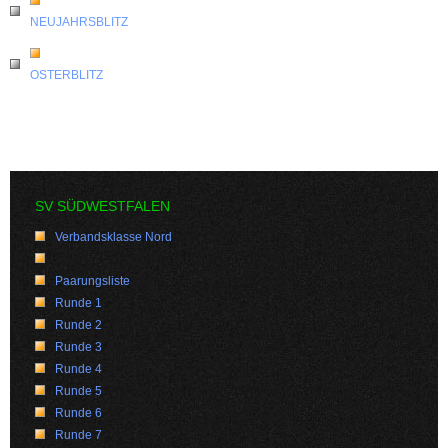
NEUJAHRSBLITZ
OSTERBLITZ
SV SÜDWESTFALEN
Verbandsklasse Nord
Paarungsliste
Runde 1
Runde 2
Runde 3
Runde 4
Runde 5
Runde 6
Runde 7