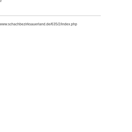
r
//www.schachbezirksauerland.de/635/2/index.php