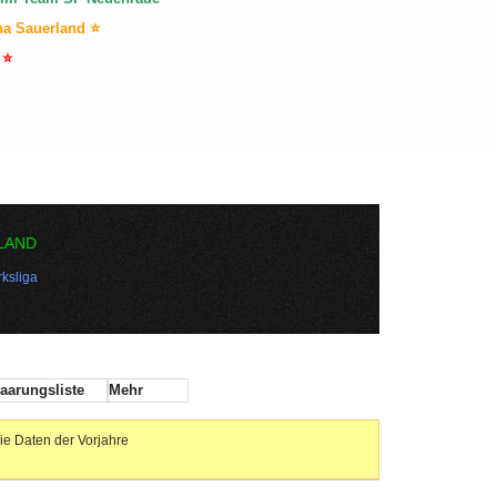
na Sauerland ⭐
 ⭐
LAND
ksliga
aarungsliste
Mehr
ie Daten der Vorjahre