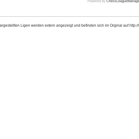
Powered by
ChessLeagueManage
dargestellten Ligen werden extern angezeigt und befinden sich im Orginal auf
http: