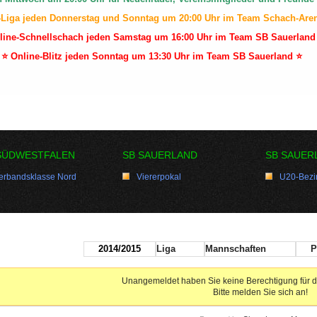
-Liga jeden Donnerstag und Sonntag um 20:00 Uhr im Team Schach-Are
line-Schnellschach jeden Samstag um 16:00 Uhr im Team SB Sauerland
⭐ Online-Blitz jeden Sonntag um 13:30 Uhr im Team SB Sauerland ⭐
SÜDWESTFALEN
SB SAUERLAND
SB SAUER
erbandsklasse Nord
Viererpokal
U20-Bezir
2014/2015
Liga
Mannschaften
P
Unangemeldet haben Sie keine Berechtigung für d
Bitte melden Sie sich an!