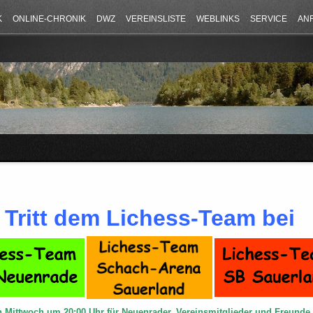
K
ONLINE-CHRONIK
DWZ
VEREINSLISTE
WEBLINKS
SERVICE
AN
Tritt dem Lichess-Team bei
n Mittwoch um 20:00 Uhr für Neuenrader, Vereinsmitglieder und Freund