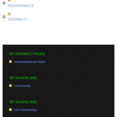
NEUJAHRSBLITZ
OSTERBLITZ
SV SÜDWESTFALEN
Verbandsklasse Nord
SB SAUERLAND
Viererpokal
SB SAUERLAND
U20-Bezirksliga