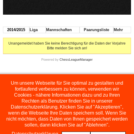
2014/2015
Liga
Mannschaften
Paarungsliste
Mehr
Unangemeldet haben Sie keine Berechtigung für die Daten der Vorjahre
Bitte melden Sie sich an!
Powered by
ChessLeagueManager
Um unsere Webseite für Sie optimal zu gestalten und
Die hier dargestellten Ligen werden extern angezeigt und befinden sich im
Orginal auf
http://www.schachbezirksauerland.de/635/2/index.php
fortlaufend verbessern zu können, verwenden wir
Cookies - nähere Informationen dazu und zu Ihren
Rechten als Benutzer finden Sie in unserer
Datenschutzerklärung. Klicken Sie auf "Akzeptieren",
wenn die Webseite Ihre Daten speichern soll. Wenn Sie
nicht möchten, dass Daten von Ihnen gespeichert werden
sollen, dann klicken Sie auf "Ablehnen".
Datenschutzerklärung