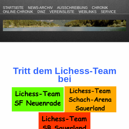
STARTSEITE
NEWS-ARCHIV
AUSSCHREIBUNG
CHRONIK
ONLINE-CHRONIK
DWZ
VEREINSLISTE
WEBLINKS
SERVICE
ANFAHRT
KONTAKT
DATENSCHUTZERKLÄRUNG
IMPRESSUM
Tritt dem Lichess-Team
bei