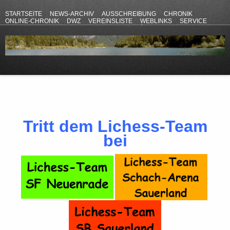
STARTSEITE
NEWS-ARCHIV
AUSSCHREIBUNG
CHRONIK
ONLINE-CHRONIK
DWZ
VEREINSLISTE
WEBLINKS
SERVICE
ANFAHRT
KONTAKT
DATENSCHUTZERKLÄRUNG
IMPRESSUM
Tritt dem Lichess-Team
bei