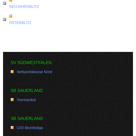
NEUJAHRSBLITZ
OSTERBLITZ
SV SÜDWESTFALEN
Verbandsklasse Nord
SB SAUERLAND
Viererpokal
SB SAUERLAND
U20-Bezirksliga