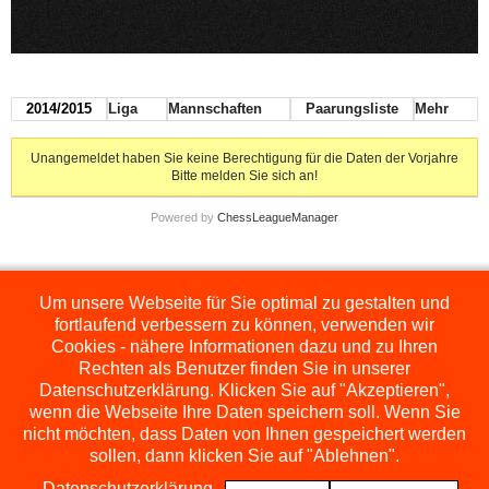
2014/2015
Liga
Mannschaften
Paarungsliste
Mehr
Unangemeldet haben Sie keine Berechtigung für die Daten der Vorjahre
Bitte melden Sie sich an!
Powered by
ChessLeagueManager
Um unsere Webseite für Sie optimal zu gestalten und
Die hier dargestellten Ligen werden extern angezeigt und befinden sich im
Orginal auf
http://www.schachbezirksauerland.de/635/2/index.php
fortlaufend verbessern zu können, verwenden wir
Cookies - nähere Informationen dazu und zu Ihren
Rechten als Benutzer finden Sie in unserer
Datenschutzerklärung. Klicken Sie auf "Akzeptieren",
wenn die Webseite Ihre Daten speichern soll. Wenn Sie
nicht möchten, dass Daten von Ihnen gespeichert werden
sollen, dann klicken Sie auf "Ablehnen".
Datenschutzerklärung