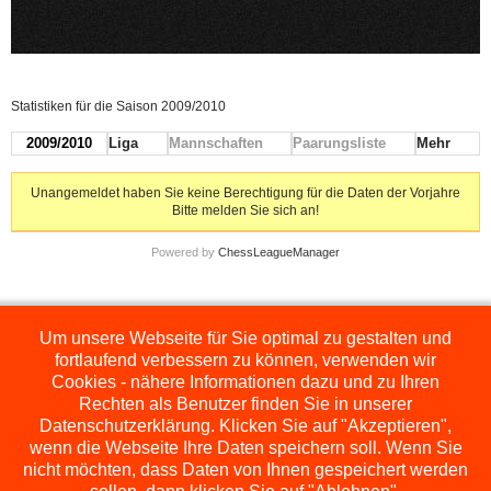
Statistiken für die Saison 2009/2010
2009/2010
Liga
Mannschaften
Paarungsliste
Mehr
Unangemeldet haben Sie keine Berechtigung für die Daten der Vorjahre
Bitte melden Sie sich an!
Powered by
ChessLeagueManager
Um unsere Webseite für Sie optimal zu gestalten und
Die hier dargestellten Ligen werden extern angezeigt und befinden sich im
Orginal auf
http://www.schachbezirksauerland.de/635/2/index.php
fortlaufend verbessern zu können, verwenden wir
Cookies - nähere Informationen dazu und zu Ihren
Rechten als Benutzer finden Sie in unserer
Datenschutzerklärung. Klicken Sie auf "Akzeptieren",
wenn die Webseite Ihre Daten speichern soll. Wenn Sie
nicht möchten, dass Daten von Ihnen gespeichert werden