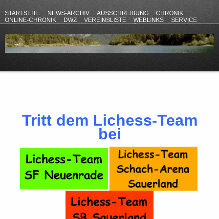
STARTSEITE
NEWS-ARCHIV
AUSSCHREIBUNG
CHRONIK
ONLINE-CHRONIK
DWZ
VEREINSLISTE
WEBLINKS
SERVICE
ANFAHRT
KONTAKT
DATENSCHUTZERKLÄRUNG
IMPRESSUM
Tritt dem Lichess-Team
bei