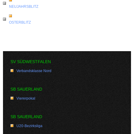
NEUJAHRSBLITZ
OSTERBLITZ
SV SÜDWESTFALEN
Verbandsklasse Nord
SB SAUERLAND
Viererpokal
SB SAUERLAND
U20-Bezirksliga