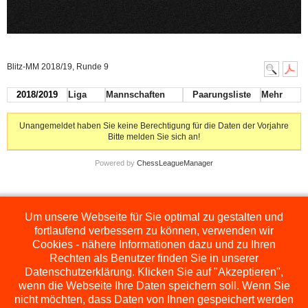
Blitz-MM 2018/19, Runde 9
2018/2019
Liga
Mannschaften
Paarungsliste
Mehr
Unangemeldet haben Sie keine Berechtigung für die Daten der Vorjahre
Bitte melden Sie sich an!
Powered by
ChessLeagueManager
Um unsere Webseite für Sie optimal zu gestalten und
Die hier dargestellten Ligen werden extern angezeigt und befinden sich im
Orginal auf
http://www.schachbezirksauerland.de/635/2/index.php
fortlaufend verbessern zu können, verwenden wir
Cookies - nähere Informationen dazu und zu Ihren
Rechten als Benutzer finden Sie in unserer
Datenschutzerklärung. Klicken Sie auf "Akzeptieren",
wenn die Webseite Ihre Daten speichern soll. Wenn Sie
nicht möchten, dass Daten von Ihnen gespeichert werden