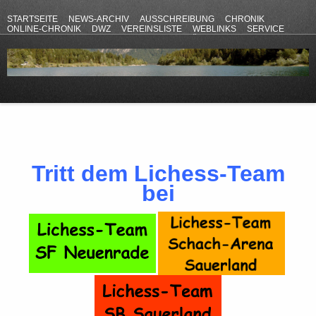
STARTSEITE
NEWS-ARCHIV
AUSSCHREIBUNG
CHRONIK
ONLINE-CHRONIK
DWZ
VEREINSLISTE
WEBLINKS
SERVICE
ANFAHRT
KONTAKT
DATENSCHUTZERKLÄRUNG
IMPRESSUM
Tritt dem Lichess-Team
bei