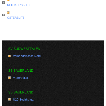
NEUJAHRSBLITZ
OSTERBLITZ
SV SÜDWESTFALEN
Verbandsklasse Nord
SB SAUERLAND
Viererpokal
SB SAUERLAND
U20-Bezirksliga