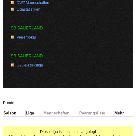
DWZ Mannschaften
Ligastatistiken
SB SAUERLAND
Viererpokal
SB SAUERLAND
U20-Bezirksliga
Runde
Saison
Liga
Mannschaften
Paarungsliste
Mehr
Diese Liga ist noch nicht angelegt