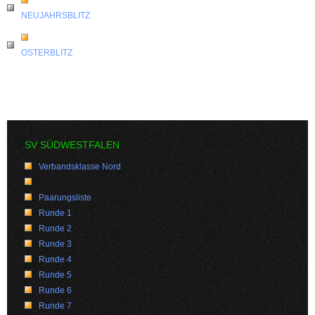
NEUJAHRSBLITZ
OSTERBLITZ
SV SÜDWESTFALEN
Verbandsklasse Nord
Paarungsliste
Runde 1
Runde 2
Runde 3
Runde 4
Runde 5
Runde 6
Runde 7