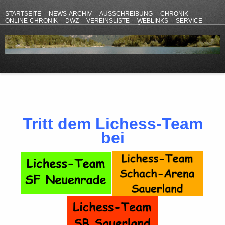
STARTSEITE
NEWS-ARCHIV
AUSSCHREIBUNG
CHRONIK
ONLINE-CHRONIK
DWZ
VEREINSLISTE
WEBLINKS
SERVICE
ANFAHRT
KONTAKT
DATENSCHUTZERKLÄRUNG
IMPRESSUM
Tritt dem Lichess-Team
bei