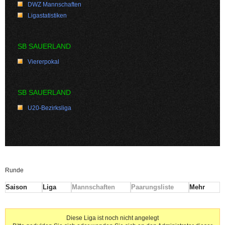
DWZ Mannschaften
Ligastatistiken
SB SAUERLAND
Viererpokal
SB SAUERLAND
U20-Bezirksliga
Runde
Saison
Liga
Mannschaften
Paarungsliste
Mehr
Diese Liga ist noch nicht angelegt