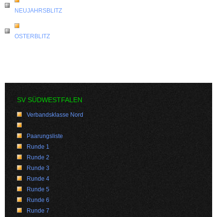
NEUJAHRSBLITZ
OSTERBLITZ
SV SÜDWESTFALEN
Verbandsklasse Nord
Paarungsliste
Runde 1
Runde 2
Runde 3
Runde 4
Runde 5
Runde 6
Runde 7