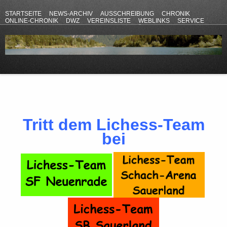
STARTSEITE
NEWS-ARCHIV
AUSSCHREIBUNG
CHRONIK
ONLINE-CHRONIK
DWZ
VEREINSLISTE
WEBLINKS
SERVICE
ANFAHRT
KONTAKT
DATENSCHUTZERKLÄRUNG
IMPRESSUM
Tritt dem Lichess-Team
bei