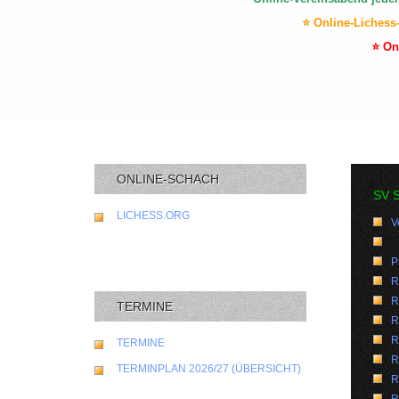
⭐ Online-Lichess
⭐ On
ONLINE-SCHACH
SV 
LICHESS.ORG
V
P
R
R
TERMINE
R
R
TERMINE
R
TERMINPLAN 2026/27 (ÜBERSICHT)
R
R