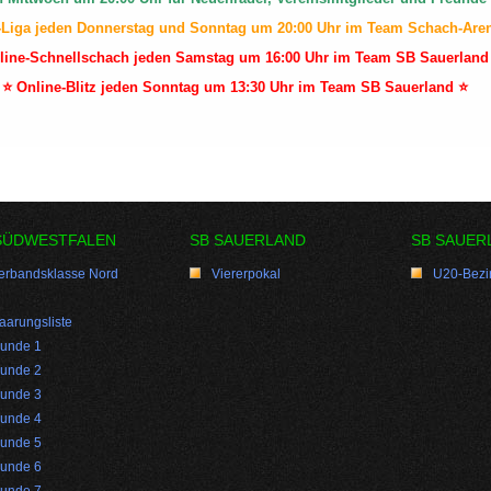
-Liga jeden Donnerstag und Sonntag um 20:00 Uhr im Team Schach-Are
line-Schnellschach jeden Samstag um 16:00 Uhr im Team SB Sauerland
⭐ Online-Blitz jeden Sonntag um 13:30 Uhr im Team SB Sauerland ⭐
SÜDWESTFALEN
SB SAUERLAND
SB SAUER
erbandsklasse Nord
Viererpokal
U20-Bezir
aarungsliste
unde 1
unde 2
unde 3
unde 4
unde 5
unde 6
unde 7