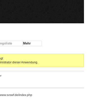
ngsliste
Mehr
egt
inistrator dieser Anwendung.
r
//www.svswf.de/index.php