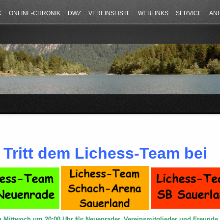
K
ONLINE-CHRONIK
DWZ
VEREINSLISTE
WEBLINKS
SERVICE
AN
Tritt dem Lichess-Team bei
n Mittwoch um 20:00 Uhr für Neuenrader, Vereinsmitglieder und Freund