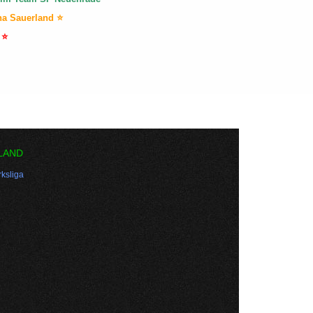
na Sauerland ⭐
 ⭐
LAND
ksliga