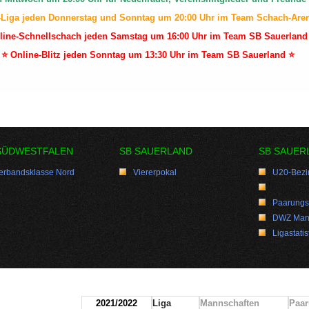
-Liga jeden Donnerstag und Sonntag um 20:00 Uhr im Team Schach-Are
line-Schnellschach jeden Samstag um 16:00 Uhr im Team SB Sauerland
⭐ Online-Blitz jeden Sonntag um 13:30 Uhr im Team SB Sauerland ⭐
SÜDWESTFALEN
SB SAUERLAND
SB SAUER
erbandsklasse Nord
Viererpokal
U20-Bezir
Paarungsl
DWZ Man
Ligastatis
2021/2022
Liga
Mannschaften
Paar