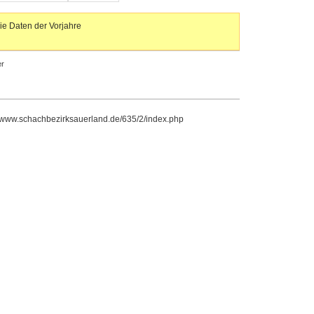
ie Daten der Vorjahre
r
//www.schachbezirksauerland.de/635/2/index.php