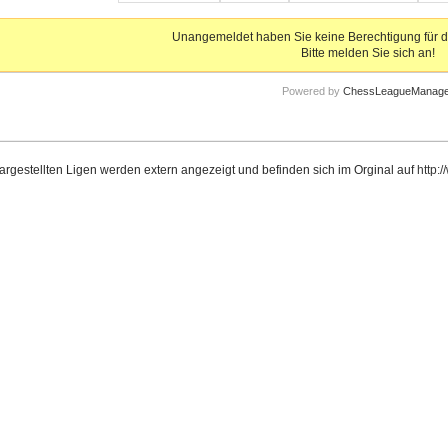
Unangemeldet haben Sie keine Berechtigung für d
Bitte melden Sie sich an!
Powered by
ChessLeagueManage
dargestellten Ligen werden extern angezeigt und befinden sich im Orginal auf
http: