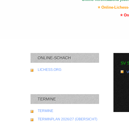
⭐ Online-Lichess
⭐ On
ONLINE-SCHACH
SV 
LICHESS.ORG
V
TERMINE
TERMINE
TERMINPLAN 2026/27 (ÜBERSICHT)