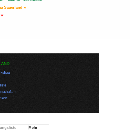
na Sauerland ⭐
 ⭐
LAND
ksliga
iste
nschaften
tiken
ungsliste
Mehr