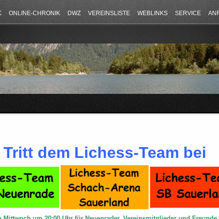
K
ONLINE-CHRONIK
DWZ
VEREINSLISTE
WEBLINKS
SERVICE
AN
Tritt dem Lichess-Team bei
n Mittwoch um 20:00 Uhr für Neuenrader, Vereinsmitglieder und Freund