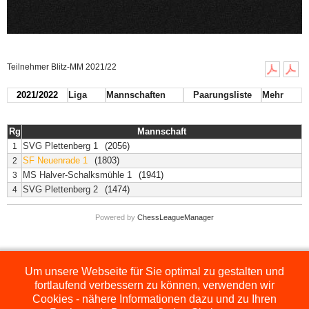
Teilnehmer Blitz-MM 2021/22
2021/2022
Liga
Mannschaften
Paarungsliste
Mehr
Rg
Mannschaft
SVG Plettenberg 1
(2056)
1
SF Neuenrade 1
(1803)
2
MS Halver-Schalksmühle 1
(1941)
3
SVG Plettenberg 2
(1474)
4
Powered by
ChessLeagueManager
Um unsere Webseite für Sie optimal zu gestalten und
Die hier dargestellten Ligen werden extern angezeigt und befinden sich im
Orginal auf
http://www.schachbezirksauerland.de/635/2/index.php
fortlaufend verbessern zu können, verwenden wir
Cookies - nähere Informationen dazu und zu Ihren