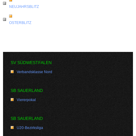
NEUJAHRSBLITZ
OSTERBLITZ
SV SÜDWESTFALEN
Verbandsklasse Nord
SB SAUERLAND
Viererpokal
SB SAUERLAND
U20-Bezirksliga