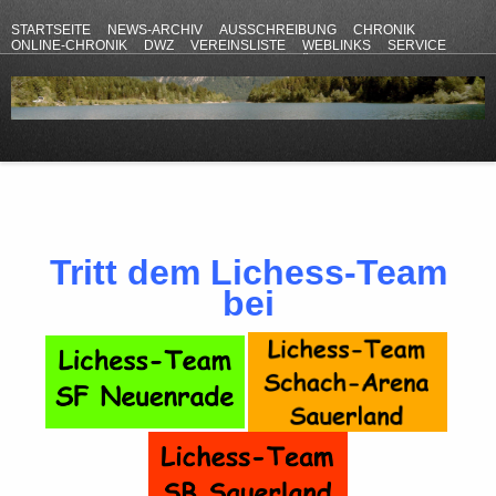
STARTSEITE
NEWS-ARCHIV
AUSSCHREIBUNG
CHRONIK
ONLINE-CHRONIK
DWZ
VEREINSLISTE
WEBLINKS
SERVICE
ANFAHRT
KONTAKT
DATENSCHUTZERKLÄRUNG
IMPRESSUM
Tritt dem Lichess-Team
bei