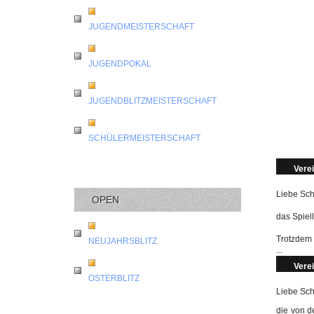
JUGENDMEISTERSCHAFT
JUGENDPOKAL
JUGENDBLITZMEISTERSCHAFT
SCHÜLERMEISTERSCHAFT
Verei
Liebe Sch
OPEN
das Spiel
Trotzdem 
NEUJAHRSBLITZ
...
Verei
OSTERBLITZ
Liebe Sch
die von d