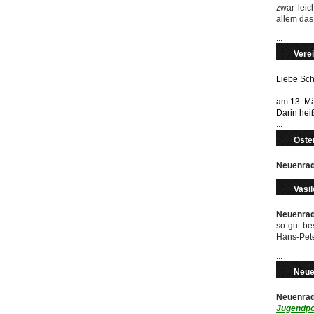
zwar lei
allem das
...
Verei
Liebe Sch
am 13. Mä
Darin heiß
...
Oster
Neuenrad
Vasil
Neuenrad
so gut be
Hans-Pete
...
Neue
Neuenrad
Jugendpo