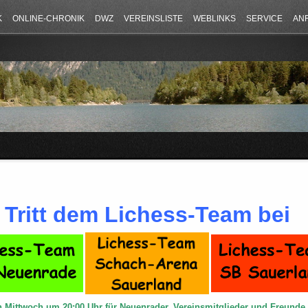
K
ONLINE-CHRONIK
DWZ
VEREINSLISTE
WEBLINKS
SERVICE
AN
Tritt dem Lichess-Team bei
n Mittwoch um 20:00 Uhr für Neuenrader, Vereinsmitglieder und Freund