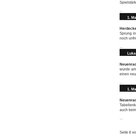
Spielstärk
...
1. M
Herdecke
Sprung in
noch unfr
...
Luka
Neuenrad
wurde am 
einen neu
...
1. M
Neuenrad
Tabellenk
auch beim
...
Seite 8 v