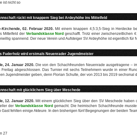
e ist nicht so
annschaft rückt mit knappem Sieg bei Ardeyhöhe ins Mittelfeld
-Kirchende, 02. Februar 2020.
Mit einem knappen 4,5:3,5-Sieg in Herdecke 
s Mittelfeld der
Verbandsklasse Nord
geschafft. Trotz einer zwischenzeitlichen
eiwillig spannend. Der neue Verein und Aufsteiger SV Ardeyhöhe ist eigentlich für
s Fuderholz wird erstmals Neuenrader Jugendmeister
e, 24. Januar 2020.
Die von den Schachfreunden Neuenrade ausgetragene – i
Freitag abgeschlossen. Das Turnier mit sechs Teilnehmern wurde in einer Rund
en Jugendmeister geben, denn Florian Schulte, der von 2013 bis 2019 sechsmal de
annschaft mit glücklichem Sieg über Meschede
e, 12. Januar 2020.
Mit einem glücklichen Sieg über den SV Meschede haben d
eller der
Verbandsklasse Nord
gemacht. Die heimischen Schachfreunde mussten d
 Gast fehlten einige Akteure. In den bisherigen fünf Begegnungen der beiden Tea
on 27