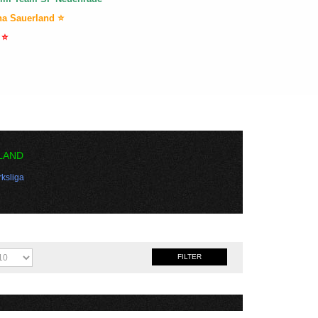
na Sauerland ⭐
 ⭐
LAND
ksliga
FILTER