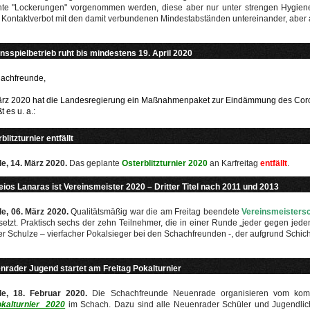
chte "Lockerungen" vorgenommen werden, diese aber nur unter strengen Hygie
 Kontaktverbot mit den damit verbundenen Mindestabständen untereinander, aber
nsspielbetrieb ruht bis mindestens 19. April 2020
achfreunde,
rz 2020 hat die Landesregierung ein Maßnahmenpaket zur Eindämmung des Coron
t es u. a.:
blitzturnier entfällt
e, 14. März 2020.
Das geplante
Osterblitzturnier 2020
an Karfreitag
entfällt
.
eios Lanaras ist Vereinsmeister 2020 – Dritter Titel nach 2011 und 2013
e, 06. März 2020.
Qualitätsmäßig war die am Freitag beendete
Vereinsmeistersc
setzt. Praktisch sechs der zehn Teilnehmer, die in einer Runde „jeder gegen jede
r Schulze – vierfacher Pokalsieger bei den Schachfreunden -, der aufgrund Schich
nrader Jugend startet am Freitag Pokalturnier
e, 18. Februar 2020.
Die Schachfreunde Neuenrade organisieren vom k
kalturnier 2020
im Schach. Dazu sind alle Neuenrader Schüler und Jugendlic