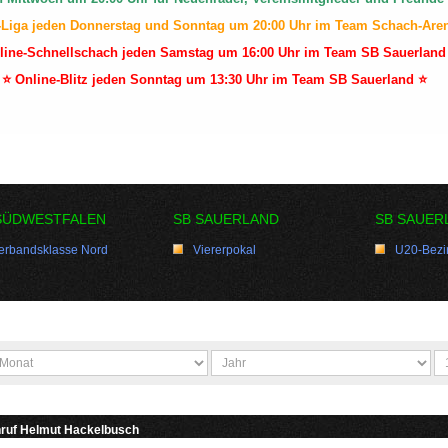
-Liga jeden Donnerstag und Sonntag um 20:00 Uhr im Team Schach-Are
line-Schnellschach jeden Samstag um 16:00 Uhr im Team SB Sauerland
⭐ Online-Blitz jeden Sonntag um 13:30 Uhr im Team SB Sauerland ⭐
SÜDWESTFALEN
SB SAUERLAND
SB SAUER
erbandsklasse Nord
Viererpokal
U20-Bezir
ruf Helmut Hackelbusch