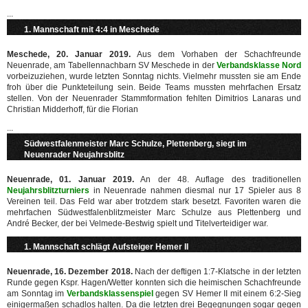
...
1. Mannschaft mit 4:4 in Meschede
Meschede, 20. Januar 2019.
Aus dem Vorhaben der Schachfreunde
Neuenrade, am Tabellennachbarn SV Meschede in der
Verbandsklasse Nord
vorbeizuziehen, wurde letzten Sonntag nichts. Vielmehr mussten sie am Ende
froh über die Punkteteilung sein. Beide Teams mussten mehrfachen Ersatz
stellen. Von der Neuenrader Stammformation fehlten Dimitrios Lanaras und
Christian Midderhoff, für die Florian
...
Südwestfalenmeister Marc Schulze, Plettenberg, siegt im
Neuenrader Neujahrsblitz
Neuenrade, 01. Januar 2019.
An der 48. Auflage des traditionellen
Neujahrsblitzturniers
in Neuenrade nahmen diesmal nur 17 Spieler aus 8
Vereinen teil. Das Feld war aber trotzdem stark besetzt. Favoriten waren die
mehrfachen Südwestfalenblitzmeister Marc Schulze aus Plettenberg und
André Becker, der bei Velmede-Bestwig spielt und Titelverteidiger war.
1. Mannschaft schlägt Aufsteiger Hemer II
Neuenrade, 16. Dezember 2018.
Nach der deftigen 1:7-Klatsche in der letzten
Runde gegen Kspr. Hagen/Wetter konnten sich die heimischen Schachfreunde
am Sonntag im
Verbandsklassenspiel
gegen SV Hemer II mit einem 6:2-Sieg
einigermaßen schadlos halten. Da die letzten drei Begegnungen sogar gegen