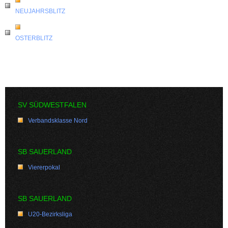
NEUJAHRSBLITZ
OSTERBLITZ
SV SÜDWESTFALEN
Verbandsklasse Nord
SB SAUERLAND
Viererpokal
SB SAUERLAND
U20-Bezirksliga