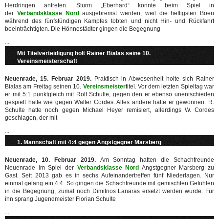
Herdringen antreten. Sturm „Eberhard“ konnte beim Spiel in
der
Verbandsklasse Nord
ausgebremst werden, weil die heftigsten Böen
während des fünfstündigen Kampfes tobten und nicht Hin- und Rückfahrt
beeinträchtigten. Die Hönnestädter gingen die Begegnung
...
Mit Titelverteidigung holt Rainer Bialas seine 10.
Vereinsmeisterschaft
Neuenrade, 15. Februar 2019.
Praktisch in Abwesenheit holte sich Rainer
Bialas am Freitag seinen 10.
Vereinsmeister
titel. Vor dem letzten Spieltag war
er mit 5:1 punktgleich mit Rolf Schulte, gegen den er ebenso unentschieden
gespielt hatte wie gegen Walter Cordes. Alles andere hatte er gewonnen. R.
Schulte hatte noch gegen Michael Heyer remisiert, allerdings W. Cordes
geschlagen, der mit
...
1. Mannschaft mit 4:4 gegen Angstgegner Marsberg
Neuenrade, 10. Februar 2019.
Am Sonntag hatten die Schachfreunde
Neuenrade im Spiel der
Verbandsklasse Nord
Angstgegner Marsberg zu
Gast. Seit 2013 gab es in sechs Aufeinandertreffen fünf Niederlagen. Nur
einmal gelang ein 4:4. So gingen die Schachfreunde mit gemischten Gefühlen
in die Begegnung, zumal noch Dimitrios Lanaras ersetzt werden wurde. Für
ihn sprang Jugendmeister Florian Schulte
...