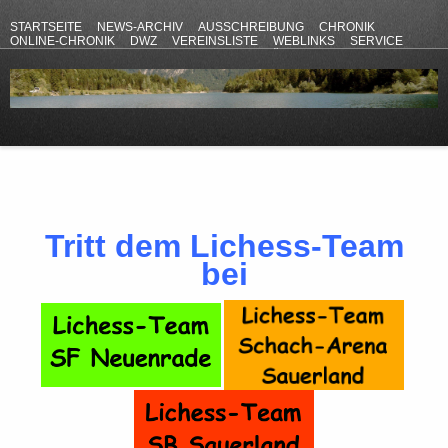
STARTSEITE
NEWS-ARCHIV
AUSSCHREIBUNG
CHRONIK
ONLINE-CHRONIK
DWZ
VEREINSLISTE
WEBLINKS
SERVICE
ANFAHRT
KONTAKT
DATENSCHUTZERKLÄRUNG
IMPRESSUM
Tritt dem Lichess-Team
bei