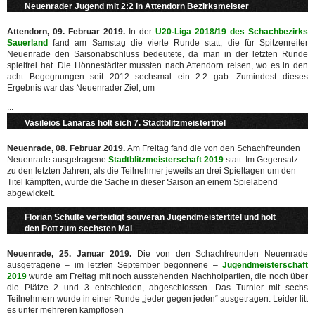
Neuenrader Jugend mit 2:2 in Attendorn Bezirksmeister
Attendorn, 09. Februar 2019.
In der
U20-Liga 2018/19 des Schachbezirks
Sauerland
fand am Samstag die vierte Runde statt, die für Spitzenreiter
Neuenrade den Saisonabschluss bedeutete, da man in der letzten Runde
spielfrei hat. Die Hönnestädter mussten nach Attendorn reisen, wo es in den
acht Begegnungen seit 2012 sechsmal ein 2:2 gab. Zumindest dieses
Ergebnis war das Neuenrader Ziel, um
...
Vasileios Lanaras holt sich 7. Stadtblitzmeistertitel
Neuenrade, 08. Februar 2019.
Am Freitag fand die von den Schachfreunden
Neuenrade ausgetragene
Stadtblitzmeisterschaft 2019
statt. Im Gegensatz
zu den letzten Jahren, als die Teilnehmer jeweils an drei Spieltagen um den
Titel kämpften, wurde die Sache in dieser Saison an einem Spielabend
abgewickelt.
Florian Schulte verteidigt souverän Jugendmeistertitel und holt
den Pott zum sechsten Mal
Neuenrade, 25. Januar 2019.
Die von den Schachfreunden Neuenrade
ausgetragene – im letzten September begonnene –
Jugendmeisterschaft
2019
wurde am Freitag mit noch ausstehenden Nachholpartien, die noch über
die Plätze 2 und 3 entschieden, abgeschlossen. Das Turnier mit sechs
Teilnehmern wurde in einer Runde „jeder gegen jeden“ ausgetragen. Leider litt
es unter mehreren kampflosen