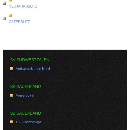
NEUJAHRSBLITZ
OSTERBLITZ
SV SÜDWESTFALEN
Verbandsklasse Nord
SB SAUERLAND
Viererpokal
SB SAUERLAND
U20-Bezirksliga