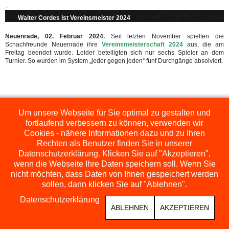
...
Walter Cordes ist Vereinsmeister 2024
Neuenrade, 02. Februar 2024.
Seit letzten November spielten die
Schachfreunde Neuenrade ihre
Vereinsmeisterschaft 2024
aus, die am
Freitag beendet wurde. Leider beteiligten sich nur sechs Spieler an dem
Turnier. So wurden im System „jeder gegen jeden“ fünf Durchgänge absolviert.
Seite 4 von 27
Um unsere Webseite für Sie optimal zu gestalten und
fortlaufend verbessern zu können, verwenden wir
Start
Zurück
1
2
3
4
5
6
7
8
9
10
Weiter
Ende
Cookies - nähere Informationen dazu und zu Ihren
Rechten als Benutzer finden Sie in unserer
Datenschutzerklärung. Klicken Sie auf "Akzeptieren",
wenn die Webseite Ihre Daten speichern soll. Wenn Sie
nicht möchten, dass Daten von Ihnen gespeichert werden
sollen, dann klicken Sie auf "Ablehnen".
Datenschutzerklärung
ABLEHNEN
AKZEPTIEREN
COPYRIGHT © 2026 SCHACHFREUNDE NEUENRADE
DESIGNED BY: AS DESIGNING