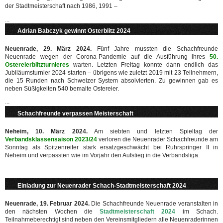
der Stadtmeisterschaft nach 1986, 1991 –
...
Adrian Babczyk gewinnt Osterblitz 2024
Neuenrade, 29. März 2024.
Fünf Jahre mussten die Schachfreunde
Neuenrade wegen der Corona-Pandemie auf die Ausführung ihres
50.
Ostereierblitzturnieres
warten. Letzten Freitag konnte dann endlich das
Jubiläumsturnier 2024 starten – übrigens wie zuletzt 2019 mit 23 Teilnehmern,
die 15 Runden nach Schweizer System absolvierten. Zu gewinnen gab es
neben Süßigkeiten 540 bemalte Ostereier.
...
Schachfreunde verpassen Meisterschaft
Neheim, 10. März 2024.
Am siebten und letzten Spieltag der
Verbandsklassensaison 2023/24
verloren die Neuenrader Schachfreunde am
Sonntag als Spitzenreiter stark ersatzgeschwächt bei Ruhrspringer II in
Neheim und verpassten wie im Vorjahr den Aufstieg in die Verbandsliga.
Einladung zur Neuenrader Schach-Stadtmeisterschaft 2024
Neuenrade, 19. Februar 2024.
Die Schachfreunde Neuenrade veranstalten in
den nächsten Wochen die
Stadtmeisterschaft 2024
im Schach.
Teilnahmeberechtigt sind neben den Vereinsmitgliedern alle Neuenraderinnen