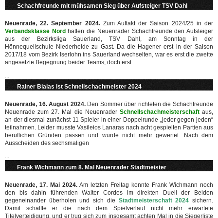
Schachfreunde mit mühsamen Sieg über Aufsteiger TSV Dahl
Neuenrade, 22. September 2024.
Zum Auftakt der Saison 2024/25 in der
Verbandsklasse Nord
hatten die Neuenrader Schachfreunde den Aufsteiger
aus der Bezirksliga Sauerland, TSV Dahl, am Sonntag in der
Hönnequellschule Niederheide zu Gast. Da die Hagener erst in der Saison
2017/18 vom Bezirk Iserlohn ins Sauerland wechselten, war es erst die zweite
angesetzte Begegnung beider Teams, doch erst
...
Rainer Bialas ist Schnellschachmeister 2024
Neuenrade, 16. August 2024.
Den Sommer über richteten die Schachfreunde
Neuenrade zum 27. Mal die Neuenrader
Schnellschachmeisterschaft
aus,
an der diesmal zunächst 11 Spieler in einer Doppelrunde „jeder gegen jeden“
teilnahmen. Leider musste Vasileios Lanaras nach acht gespielten Partien aus
beruflichen Gründen passen und wurde nicht mehr gewertet. Nach dem
Ausscheiden des sechsmaligen
...
Frank Wichmann zum 8. Mal Neuenrader Stadtmeister
Neuenrade, 17. Mai 2024.
Am letzten Freitag konnte Frank Wichmann noch
den bis dahin führenden Walter Cordes im direkten Duell der Beiden
gegeneinander überholen und sich die
Stadtmeisterschaft 2024
sichern.
Damit schaffte er die nach dem Spielverlauf nicht mehr erwartete
Titelverteidigung, und er trug sich zum insgesamt achten Mal in die Siegerliste