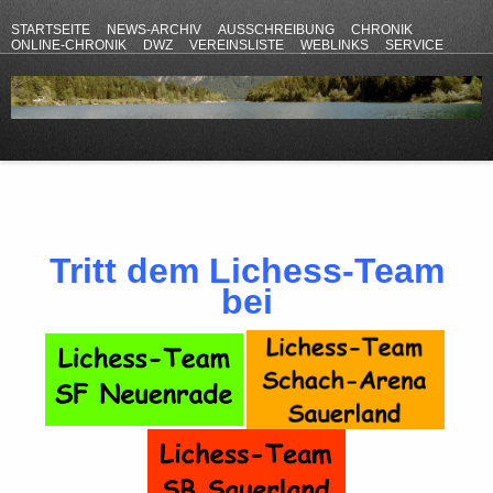
STARTSEITE
NEWS-ARCHIV
AUSSCHREIBUNG
CHRONIK
ONLINE-CHRONIK
DWZ
VEREINSLISTE
WEBLINKS
SERVICE
ANFAHRT
KONTAKT
DATENSCHUTZERKLÄRUNG
IMPRESSUM
Tritt dem Lichess-Team
bei