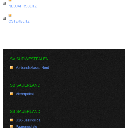
NEUJAHRSBLITZ
OSTERBLITZ
SV SÜDWESTFALEN
Verbandsklasse Nord
SB SAUERLAND
Viererpokal
SB SAUERLAND
U20-Bezirksliga
Paarungsliste