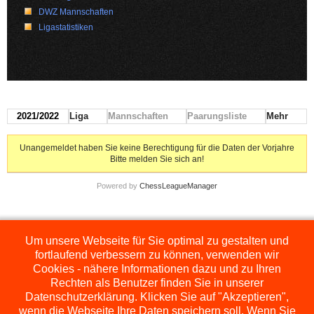
DWZ Mannschaften
Ligastatistiken
2021/2022
Liga
Mannschaften
Paarungsliste
Mehr
Unangemeldet haben Sie keine Berechtigung für die Daten der Vorjahre
Bitte melden Sie sich an!
Powered by
ChessLeagueManager
Um unsere Webseite für Sie optimal zu gestalten und
Die hier dargestellten Ligen werden extern angezeigt und befinden sich im
Orginal auf
http://www.schachbezirksauerland.de/635/2/index.php
fortlaufend verbessern zu können, verwenden wir
Cookies - nähere Informationen dazu und zu Ihren
Rechten als Benutzer finden Sie in unserer
Datenschutzerklärung. Klicken Sie auf "Akzeptieren",
wenn die Webseite Ihre Daten speichern soll. Wenn Sie