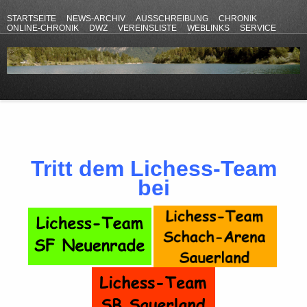
STARTSEITE
NEWS-ARCHIV
AUSSCHREIBUNG
CHRONIK
ONLINE-CHRONIK
DWZ
VEREINSLISTE
WEBLINKS
SERVICE
ANFAHRT
KONTAKT
DATENSCHUTZERKLÄRUNG
IMPRESSUM
Tritt dem Lichess-Team
bei