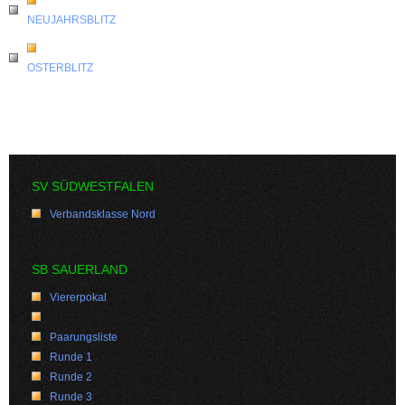
NEUJAHRSBLITZ
OSTERBLITZ
SV SÜDWESTFALEN
Verbandsklasse Nord
SB SAUERLAND
Viererpokal
Paarungsliste
Runde 1
Runde 2
Runde 3