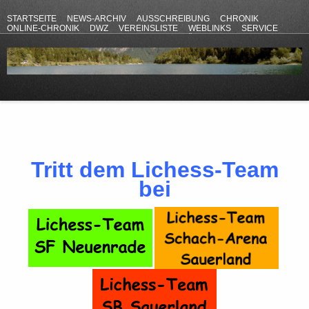
STARTSEITE
NEWS-ARCHIV
AUSSCHREIBUNG
CHRONIK
ONLINE-CHRONIK
DWZ
VEREINSLISTE
WEBLINKS
SERVICE
ANFAHRT
KONTAKT
DATENSCHUTZERKLÄRUNG
IMPRESSUM
Tritt dem Lichess-Team
bei