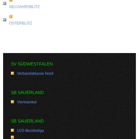
NEUJAHRSBLITZ
OSTERBLITZ
SV SÜDWESTFALEN
Verbandsklasse Nord
SB SAUERLAND
Viererpokal
SB SAUERLAND
U20-Bezirksliga