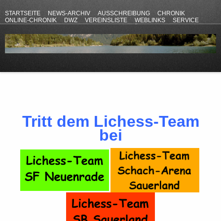
STARTSEITE
NEWS-ARCHIV
AUSSCHREIBUNG
CHRONIK
ONLINE-CHRONIK
DWZ
VEREINSLISTE
WEBLINKS
SERVICE
ANFAHRT
KONTAKT
DATENSCHUTZERKLÄRUNG
IMPRESSUM
Tritt dem Lichess-Team
bei