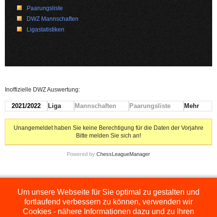
Paarungsliste
DWZ Mannschaften
Ligastatistiken
Inoffizielle DWZ Auswertung:
2021/2022
Liga
Mannschaften
Paarungsliste
Mehr
Unangemeldet haben Sie keine Berechtigung für die Daten der Vorjahre
Bitte melden Sie sich an!
Powered by
ChessLeagueManager
Um unsere Webseite für Sie optimal zu gestalten und
Die hier dargestellten Ligen werden extern angezeigt und befinden sich im
Orginal auf
http://www.schachbezirksauerland.de/635/2/index.php
fortlaufend verbessern zu können, verwenden wir
Cookies - nähere Informationen dazu und zu Ihren