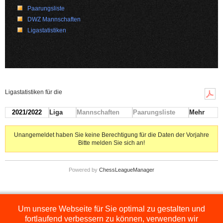
Paarungsliste
DWZ Mannschaften
Ligastatistiken
Ligastatistiken für die
2021/2022
Liga
Mannschaften
Paarungsliste
Mehr
Unangemeldet haben Sie keine Berechtigung für die Daten der Vorjahre
Bitte melden Sie sich an!
Powered by
ChessLeagueManager
Um unsere Webseite für Sie optimal zu gestalten und
Die hier dargestellten Ligen werden extern angezeigt und befinden sich im
Orginal auf
http://www.schachbezirksauerland.de/635/2/index.php
fortlaufend verbessern zu können, verwenden wir