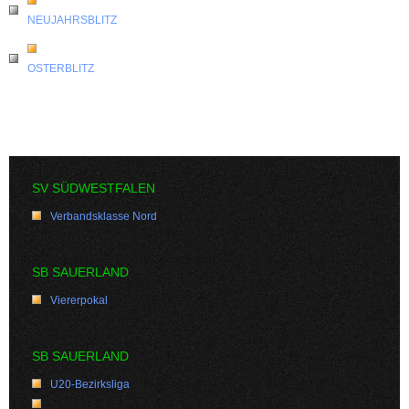
NEUJAHRSBLITZ
OSTERBLITZ
SV SÜDWESTFALEN
Verbandsklasse Nord
SB SAUERLAND
Viererpokal
SB SAUERLAND
U20-Bezirksliga