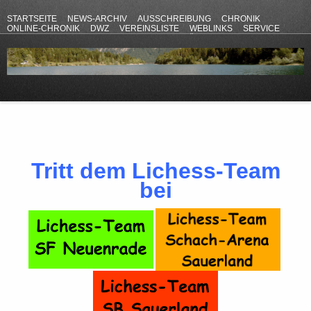
STARTSEITE
NEWS-ARCHIV
AUSSCHREIBUNG
CHRONIK
ONLINE-CHRONIK
DWZ
VEREINSLISTE
WEBLINKS
SERVICE
ANFAHRT
KONTAKT
DATENSCHUTZERKLÄRUNG
IMPRESSUM
Tritt dem Lichess-Team
bei