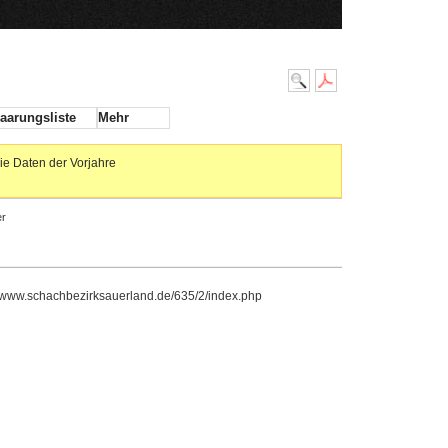
aarungsliste
Mehr
ie Daten der Vorjahre
r
//www.schachbezirksauerland.de/635/2/index.php