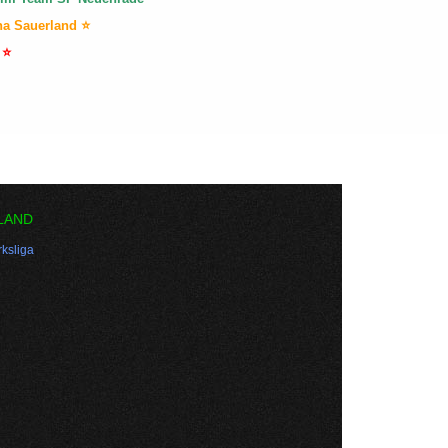
na Sauerland ⭐
 ⭐
LAND
ksliga