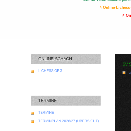
⭐ Online-Lichess
⭐ On
ONLINE-SCHACH
SV 
LICHESS.ORG
V
TERMINE
TERMINE
TERMINPLAN 2026/27 (ÜBERSICHT)