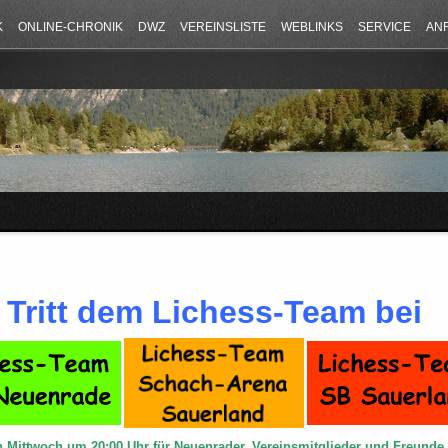
K
ONLINE-CHRONIK
DWZ
VEREINSLISTE
WEBLINKS
SERVICE
AN
Tritt dem Lichess-Team bei
n Mittwoch um 20:00 Uhr für Neuenrader, Vereinsmitglieder und Freund