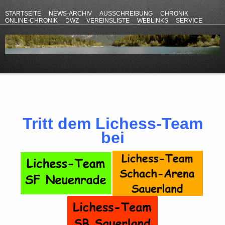
STARTSEITE
NEWS-ARCHIV
AUSSCHREIBUNG
CHRONIK
ONLINE-CHRONIK
DWZ
VEREINSLISTE
WEBLINKS
SERVICE
ANFAHRT
KONTAKT
DATENSCHUTZERKLÄRUNG
IMPRESSUM
Tritt dem Lichess-Team
bei