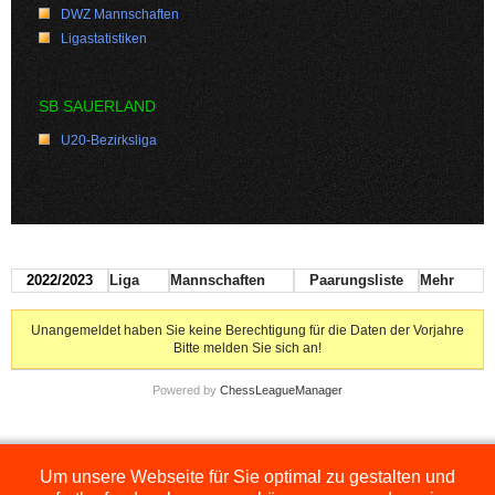
DWZ Mannschaften
Ligastatistiken
SB SAUERLAND
U20-Bezirksliga
2022/2023
Liga
Mannschaften
Paarungsliste
Mehr
Unangemeldet haben Sie keine Berechtigung für die Daten der Vorjahre
Bitte melden Sie sich an!
Powered by
ChessLeagueManager
Um unsere Webseite für Sie optimal zu gestalten und
Die hier dargestellten Ligen werden extern angezeigt und befinden sich im