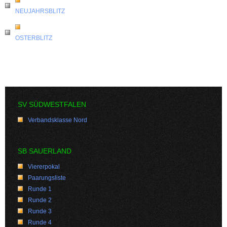
NEUJAHRSBLITZ
OSTERBLITZ
SV SÜDWESTFALEN
Verbandsklasse Nord
SB SAUERLAND
Viererpokal
Paarungsliste
Runde 1
Runde 2
Runde 3
Runde 4