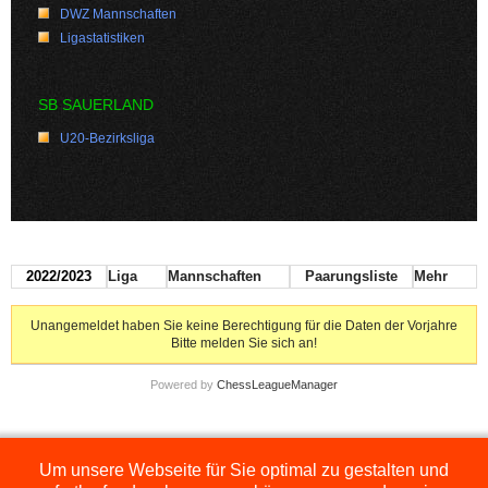
DWZ Mannschaften
Ligastatistiken
SB SAUERLAND
U20-Bezirksliga
2022/2023
Liga
Mannschaften
Paarungsliste
Mehr
Unangemeldet haben Sie keine Berechtigung für die Daten der Vorjahre
Bitte melden Sie sich an!
Powered by
ChessLeagueManager
Um unsere Webseite für Sie optimal zu gestalten und
Die hier dargestellten Ligen werden extern angezeigt und befinden sich im