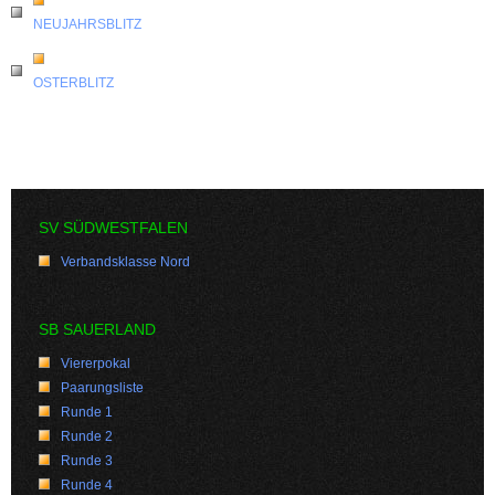
NEUJAHRSBLITZ
OSTERBLITZ
SV SÜDWESTFALEN
Verbandsklasse Nord
SB SAUERLAND
Viererpokal
Paarungsliste
Runde 1
Runde 2
Runde 3
Runde 4