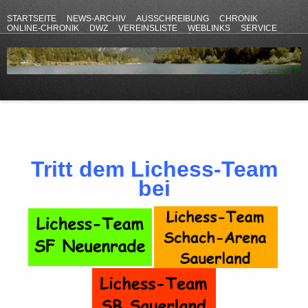
STARTSEITE
NEWS-ARCHIV
AUSSCHREIBUNG
CHRONIK
ONLINE-CHRONIK
DWZ
VEREINSLISTE
WEBLINKS
SERVICE
ANFAHRT
KONTAKT
DATENSCHUTZERKLÄRUNG
IMPRESSUM
Tritt dem Lichess-Team
bei