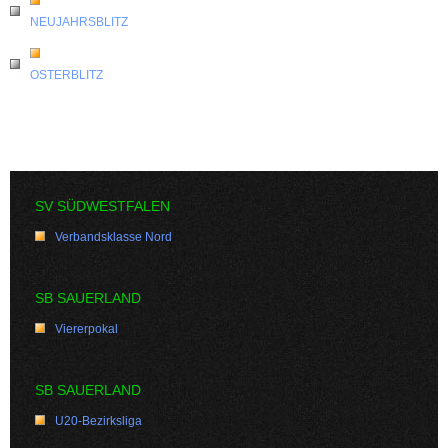
NEUJAHRSBLITZ
OSTERBLITZ
SV SÜDWESTFALEN
Verbandsklasse Nord
SB SAUERLAND
Viererpokal
SB SAUERLAND
U20-Bezirksliga