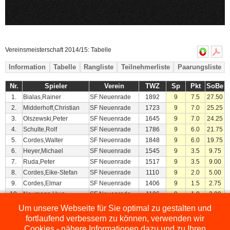
Vereinsmeisterschaft 2014/15: Tabelle
Information
Tabelle
Rangliste
Teilnehmerliste
Paarungsliste
Nr.
Spieler
Verein
TWZ
Sp
Pkt
SoBe
1.
Bialas,Rainer
SF Neuenrade
1892
9
7.5
27.50
2.
Midderhoff,Christian
SF Neuenrade
1723
9
7.0
25.25
3.
Olszewski,Peter
SF Neuenrade
1645
9
7.0
24.25
4.
Schulte,Rolf
SF Neuenrade
1786
9
6.0
21.75
5.
Cordes,Walter
SF Neuenrade
1848
9
6.0
19.75
6.
Heyer,Michael
SF Neuenrade
1545
9
3.5
9.75
7.
Ruda,Peter
SF Neuenrade
1517
9
3.5
9.00
8.
Cordes,Eike-Stefan
SF Neuenrade
1110
9
2.0
5.00
9.
Cordes,Elmar
SF Neuenrade
1406
9
1.5
2.75
10.
Neumann,Uwe
SF Neuenrade
1106
9
1.0
2.00
Um unsere Webseite für Sie optimal zu gestalten und
Powered by
ChessLeagueManager
fortlaufend verbessern zu können, verwenden wir
Cookies - nähere Informationen dazu und zu Ihren