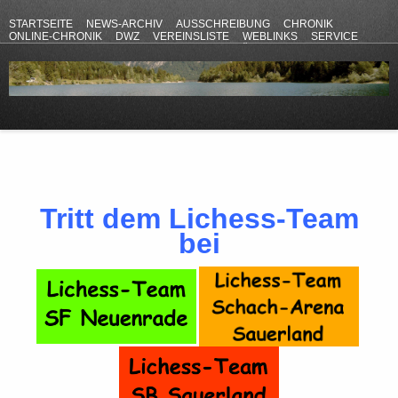
STARTSEITE
NEWS-ARCHIV
AUSSCHREIBUNG
CHRONIK
ONLINE-CHRONIK
DWZ
VEREINSLISTE
WEBLINKS
SERVICE
ANFAHRT
KONTAKT
DATENSCHUTZERKLÄRUNG
IMPRESSUM
Tritt dem Lichess-Team
bei