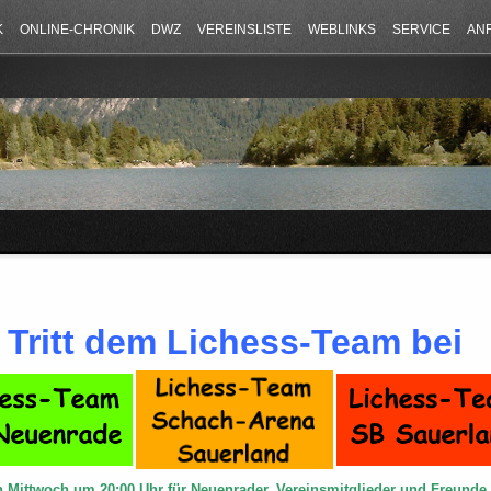
K
ONLINE-CHRONIK
DWZ
VEREINSLISTE
WEBLINKS
SERVICE
AN
Tritt dem Lichess-Team bei
n Mittwoch um 20:00 Uhr für Neuenrader, Vereinsmitglieder und Freund