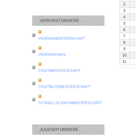
2.
3.
4.
VEREINSTURNIERE
5.
6.
7.
VEREINSMEISTERSCHAFT
8.
9.
VEREINSPOKAL
10.
11.
STADTMEISTERSCHAFT
STADTBLITZMEISTERSCHAFT
SCHNELLSCHACHMEISTERSCHAFT
JUGENDTURNIERE