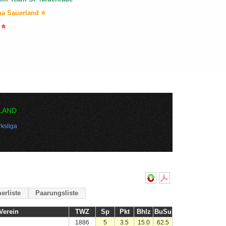
na Sauerland ⭐
 ⭐
LAND
ksliga
erliste
Paarungsliste
Verein
TWZ
Sp
Pkt
Bhlz
BuSu
1886
5
3.5
15.0
62.5