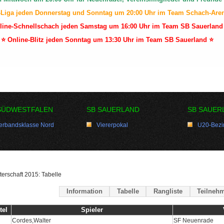
-Liga jeden Donnerstag und Sonntag um 20:00 Uhr im Team Schach-Are
line-Schnellschach jeden Samstag um 16:00 Uhr im Team SB Sauerland
⭐ Online-Blitz jeden Sonntag um 13:30 Uhr im Team SB Sauerland ⭐
SÜDWESTFALEN
SB SAUERLAND
SB SAUER
erbandsklasse Nord
Viererpokal
U20-Bezir
terschaft 2015: Tabelle
Information
Tabelle
Rangliste
Teilnehm
tel
Spieler
Cordes,Walter
SF Neuenrade