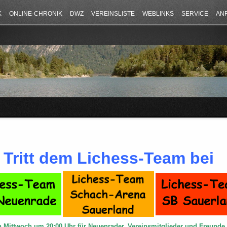
K
ONLINE-CHRONIK
DWZ
VEREINSLISTE
WEBLINKS
SERVICE
AN
Tritt dem Lichess-Team bei
n Mittwoch um 20:00 Uhr für Neuenrader, Vereinsmitglieder und Freund