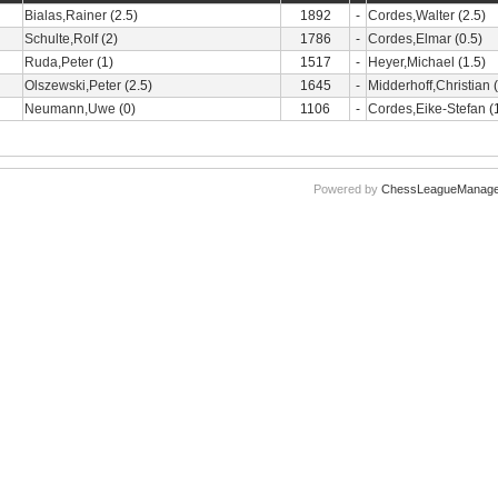
Bialas,Rainer
(2.5)
1892
-
Cordes,Walter
(2.5)
Schulte,Rolf
(2)
1786
-
Cordes,Elmar
(0.5)
Ruda,Peter
(1)
1517
-
Heyer,Michael
(1.5)
Olszewski,Peter
(2.5)
1645
-
Midderhoff,Christian
(
Neumann,Uwe
(0)
1106
-
Cordes,Eike-Stefan
(
Powered by
ChessLeagueManage