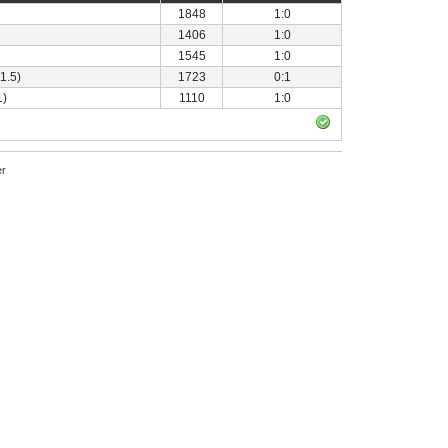
1848
1:0
1406
1:0
1545
1:0
1.5)
1723
0:1
1)
1110
1:0
r