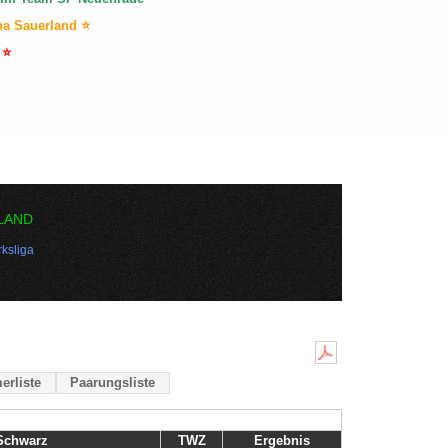
na Sauerland ⭐
 ⭐
LAND
ksliga
erliste
Paarungsliste
Schwarz
TWZ
Ergebnis