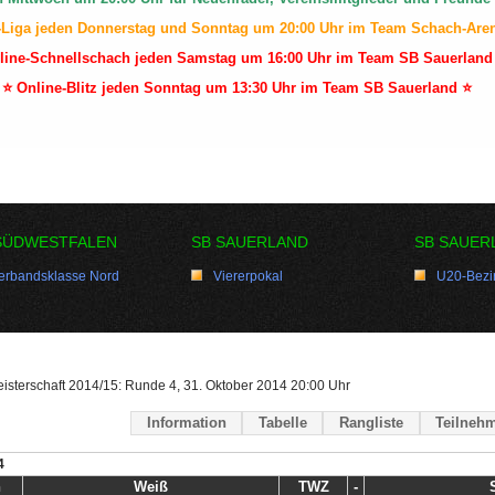
-Liga jeden Donnerstag und Sonntag um 20:00 Uhr im Team Schach-Are
line-Schnellschach jeden Samstag um 16:00 Uhr im Team SB Sauerland
⭐ Online-Blitz jeden Sonntag um 13:30 Uhr im Team SB Sauerland ⭐
SÜDWESTFALEN
SB SAUERLAND
SB SAUER
erbandsklasse Nord
Viererpokal
U20-Bezir
isterschaft 2014/15: Runde 4, 31. Oktober 2014 20:00 Uhr
Information
Tabelle
Rangliste
Teilnehm
4
h
Weiß
TWZ
-