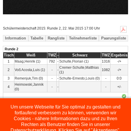
Schülermeisterschaft 2015: Runde 2, 22. Mai 2015 17:00 Uhr
Information
Tabelle
Rangliste
Teilnehmerliste
Paarungsliste
Runde 2
Tisch
Weiß
TWZ
-
Schwarz
TWZ
Ergebnis
1
Maag,Henrik
(1)
792
-
Schulte,Florian
(1)
1316
-/+
Cremer-Schulte,Matthias
2
Voß Acosta,Luis
(1)
-
-
1082
-/+
(1)
3
Remenjuk,Tim
(0)
-
-
Schulte-Ernesto,Louis
(0)
-
0:0
Heimowski,Jannik
4
-
-
-
+/-
(0)
Um unsere Webseite für Sie optimal zu gestalten und
Powered by
ChessLeagueManager
fortlaufend verbessern zu können, verwenden wir
Cookies - nähere Informationen dazu und zu Ihren
Rechten als Benutzer finden Sie in unserer
Datenschutzerklärung. Klicken Sie auf "Akzeptieren",