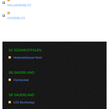
NEUJAHRSBLITZ
OSTERBLITZ
SV SÜDWESTFALEN
Verbandsklasse Nord
SB SAUERLAND
Viererpokal
SB SAUERLAND
U20-Bezirksliga