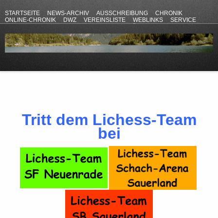
STARTSEITE
NEWS-ARCHIV
AUSSCHREIBUNG
CHRONIK
ONLINE-CHRONIK
DWZ
VEREINSLISTE
WEBLINKS
SERVICE
ANFAHRT
KONTAKT
DATENSCHUTZERKLÄRUNG
IMPRESSUM
Tritt dem Lichess-Team
bei