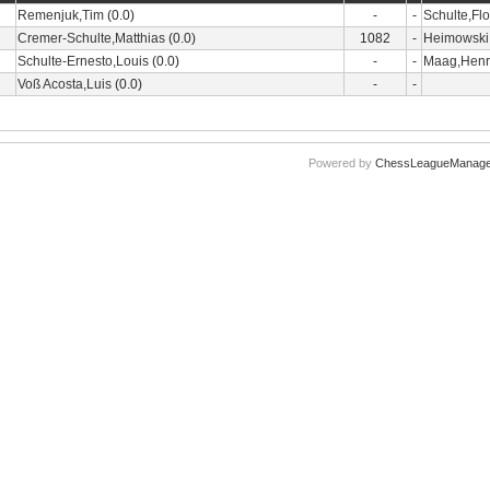
Remenjuk,Tim
(0.0)
-
-
Schulte,Flo
Cremer-Schulte,Matthias
(0.0)
1082
-
Heimowski
Schulte-Ernesto,Louis
(0.0)
-
-
Maag,Henr
Voß Acosta,Luis
(0.0)
-
-
Powered by
ChessLeagueManage