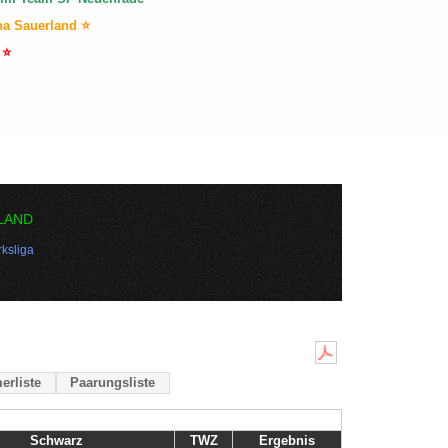
na Sauerland ⭐
 ⭐
LAND
ksliga
erliste
Paarungsliste
Schwarz
TWZ
Ergebnis