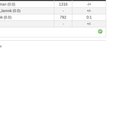
rian
(0.0)
1316
-/+
,Jannik
(0.0)
-
+/-
ik
(0.0)
792
0:1
-
+/-
r