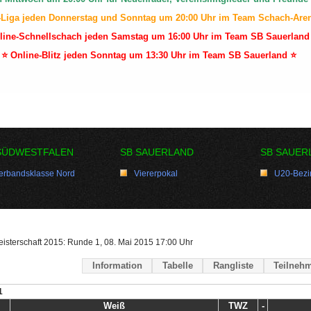
-Liga jeden Donnerstag und Sonntag um 20:00 Uhr im Team Schach-Are
line-Schnellschach jeden Samstag um 16:00 Uhr im Team SB Sauerland
⭐ Online-Blitz jeden Sonntag um 13:30 Uhr im Team SB Sauerland ⭐
SÜDWESTFALEN
SB SAUERLAND
SB SAUER
erbandsklasse Nord
Viererpokal
U20-Bezir
isterschaft 2015: Runde 1, 08. Mai 2015 17:00 Uhr
Information
Tabelle
Rangliste
Teilnehm
1
Weiß
TWZ
-