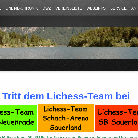
K
ONLINE-CHRONIK
DWZ
VEREINSLISTE
WEBLINKS
SERVICE
AN
Tritt dem Lichess-Team bei
n Mittwoch um 20:00 Uhr für Neuenrader, Vereinsmitglieder und Freund