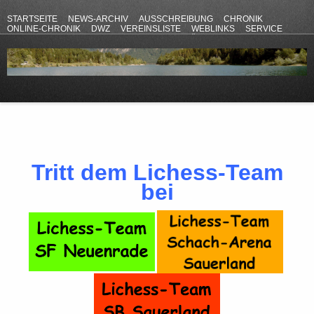
STARTSEITE
NEWS-ARCHIV
AUSSCHREIBUNG
CHRONIK
ONLINE-CHRONIK
DWZ
VEREINSLISTE
WEBLINKS
SERVICE
ANFAHRT
KONTAKT
DATENSCHUTZERKLÄRUNG
IMPRESSUM
Tritt dem Lichess-Team
bei