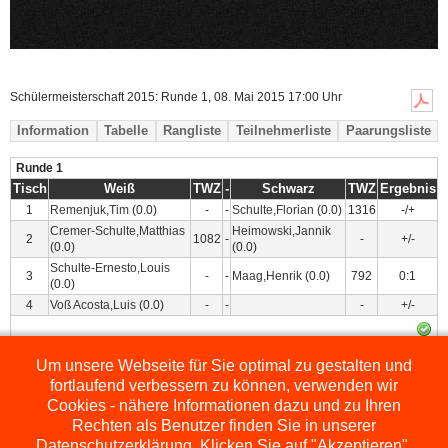
Schülermeisterschaft 2015: Runde 1, 08. Mai 2015 17:00 Uhr
Information
Tabelle
Rangliste
Teilnehmerliste
Paarungsliste
Runde 1
Tisch
Weiß
TWZ
-
Schwarz
TWZ
Ergebnis
1
Remenjuk,Tim
(0.0)
-
-
Schulte,Florian
(0.0)
1316
-/+
Cremer-Schulte,Matthias
Heimowski,Jannik
2
1082
-
-
+/-
(0.0)
(0.0)
Schulte-Ernesto,Louis
3
-
-
Maag,Henrik
(0.0)
792
0:1
(0.0)
4
Voß Acosta,Luis
(0.0)
-
-
-
+/-
Um unsere Webseite für Sie optimal zu gestalten und
Powered by
ChessLeagueManager
fortlaufend verbessern zu können, verwenden wir
Cookies - nähere Informationen dazu und zu Ihren
Rechten als Benutzer finden Sie in unserer
Datenschutzerklärung. Klicken Sie auf "Akzeptieren",