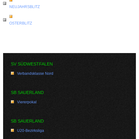
NEUJAHRSBLITZ
OSTERBLITZ
SV SÜDWESTFALEN
Verbandsklasse Nord
SB SAUERLAND
Viererpokal
SB SAUERLAND
U20-Bezirksliga