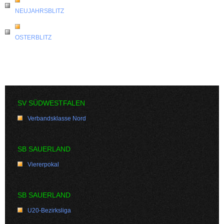
NEUJAHRSBLITZ
OSTERBLITZ
SV SÜDWESTFALEN
Verbandsklasse Nord
SB SAUERLAND
Viererpokal
SB SAUERLAND
U20-Bezirksliga