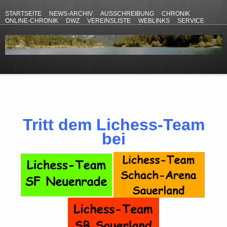
STARTSEITE
NEWS-ARCHIV
AUSSCHREIBUNG
CHRONIK
ONLINE-CHRONIK
DWZ
VEREINSLISTE
WEBLINKS
SERVICE
ANFAHRT
KONTAKT
DATENSCHUTZERKLÄRUNG
IMPRESSUM
Tritt dem Lichess-Team
bei