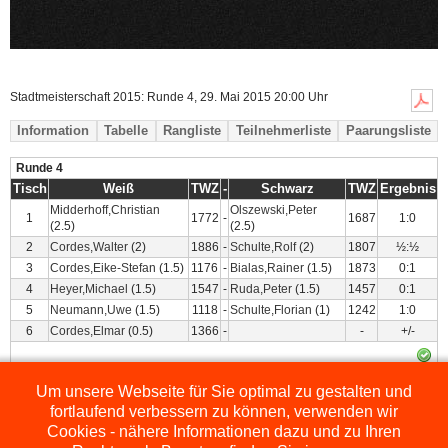
Stadtmeisterschaft 2015: Runde 4, 29. Mai 2015 20:00 Uhr
Information
Tabelle
Rangliste
Teilnehmerliste
Paarungsliste
Runde 4
Tisch
Weiß
TWZ
-
Schwarz
TWZ
Ergebnis
Midderhoff,Christian
Olszewski,Peter
1
1772
-
1687
1:0
(2.5)
(2.5)
2
Cordes,Walter
(2)
1886
-
Schulte,Rolf
(2)
1807
½:½
3
Cordes,Eike-Stefan
(1.5)
1176
-
Bialas,Rainer
(1.5)
1873
0:1
4
Heyer,Michael
(1.5)
1547
-
Ruda,Peter
(1.5)
1457
0:1
5
Neumann,Uwe
(1.5)
1118
-
Schulte,Florian
(1)
1242
1:0
6
Cordes,Elmar
(0.5)
1366
-
-
+/-
Um unsere Webseite für Sie optimal zu gestalten und
Powered by
ChessLeagueManager
fortlaufend verbessern zu können, verwenden wir
Cookies - nähere Informationen dazu und zu Ihren