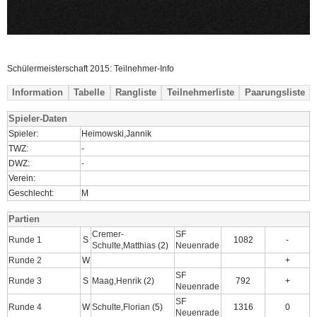
Schülermeisterschaft 2015: Teilnehmer-Info
Information
Tabelle
Rangliste
Teilnehmerliste
Paarungsliste
Spieler-Daten
Spieler:
Heimowski,Jannik
TWZ:
-
DWZ:
-
Verein:
Geschlecht:
M
Partien
Cremer-
SF
Runde 1
S
1082
-
Schulte,Matthias
(2)
Neuenrade
Runde 2
W
+
SF
Runde 3
S
Maag,Henrik
(2)
792
+
Neuenrade
SF
Runde 4
W
Schulte,Florian
(5)
1316
0
Neuenrade