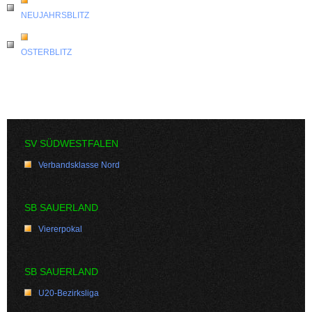
NEUJAHRSBLITZ
OSTERBLITZ
SV SÜDWESTFALEN
Verbandsklasse Nord
SB SAUERLAND
Viererpokal
SB SAUERLAND
U20-Bezirksliga