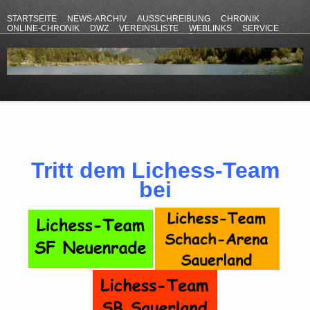
STARTSEITE
NEWS-ARCHIV
AUSSCHREIBUNG
CHRONIK
ONLINE-CHRONIK
DWZ
VEREINSLISTE
WEBLINKS
SERVICE
ANFAHRT
KONTAKT
DATENSCHUTZERKLÄRUNG
IMPRESSUM
Tritt dem Lichess-Team
bei