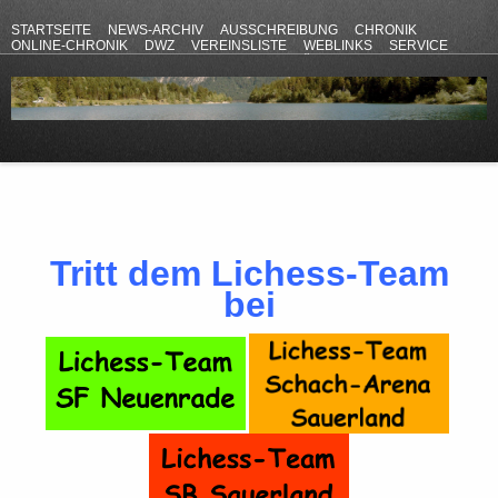
STARTSEITE
NEWS-ARCHIV
AUSSCHREIBUNG
CHRONIK
ONLINE-CHRONIK
DWZ
VEREINSLISTE
WEBLINKS
SERVICE
ANFAHRT
KONTAKT
DATENSCHUTZERKLÄRUNG
IMPRESSUM
Tritt dem Lichess-Team
bei