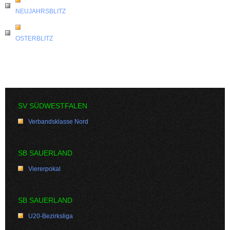
NEUJAHRSBLITZ
OSTERBLITZ
SV SÜDWESTFALEN
Verbandsklasse Nord
SB SAUERLAND
Viererpokal
SB SAUERLAND
U20-Bezirksliga