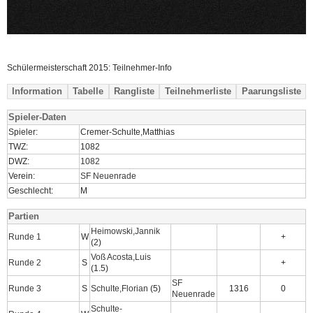
Schülermeisterschaft 2015: Teilnehmer-Info
Information
Tabelle
Rangliste
Teilnehmerliste
Paarungsliste
Spieler-Daten
Spieler:
Cremer-Schulte,Matthias
TWZ:
1082
DWZ:
1082
Verein:
SF Neuenrade
Geschlecht:
M
Partien
Heimowski,Jannik
Runde 1
W
+
(2)
Voß Acosta,Luis
Runde 2
S
+
(1.5)
SF
Runde 3
S
Schulte,Florian
(5)
1316
0
Neuenrade
Schulte-