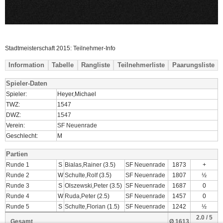
Stadtmeisterschaft 2015: Teilnehmer-Info
Information
Tabelle
Rangliste
Teilnehmerliste
Paarungsliste
Spieler-Daten
Spieler:
Heyer,Michael
TWZ:
1547
DWZ:
1547
Verein:
SF Neuenrade
Geschlecht:
M
Partien
Runde 1
S
Bialas,Rainer
(3.5)
SF Neuenrade
1873
+
Runde 2
W
Schulte,Rolf
(3.5)
SF Neuenrade
1807
½
Runde 3
S
Olszewski,Peter
(3.5)
SF Neuenrade
1687
0
Runde 4
W
Ruda,Peter
(2.5)
SF Neuenrade
1457
0
Runde 5
S
Schulte,Florian
(1.5)
SF Neuenrade
1242
½
2.0 / 5
Gesamt
Ø 1613