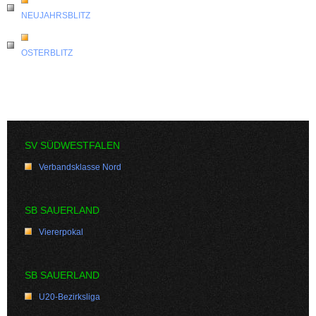
NEUJAHRSBLITZ
OSTERBLITZ
SV SÜDWESTFALEN
Verbandsklasse Nord
SB SAUERLAND
Viererpokal
SB SAUERLAND
U20-Bezirksliga