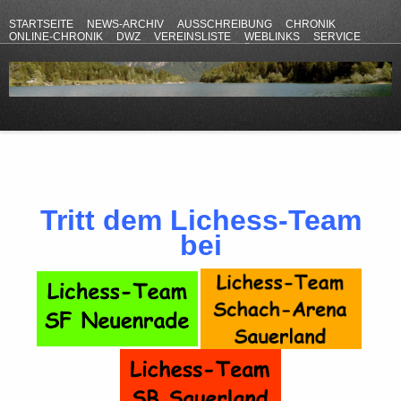
STARTSEITE
NEWS-ARCHIV
AUSSCHREIBUNG
CHRONIK
ONLINE-CHRONIK
DWZ
VEREINSLISTE
WEBLINKS
SERVICE
ANFAHRT
KONTAKT
DATENSCHUTZERKLÄRUNG
IMPRESSUM
Tritt dem Lichess-Team
bei