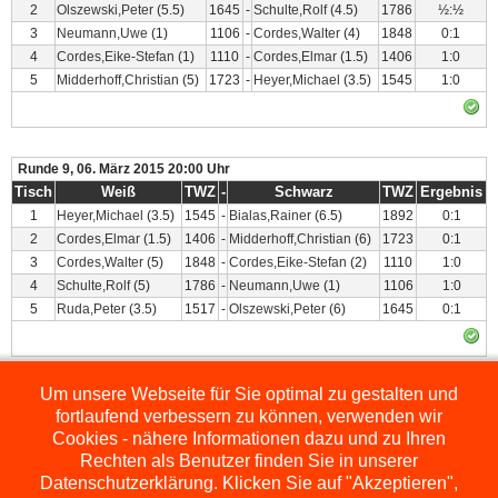
2
Olszewski,Peter
(5.5)
1645
-
Schulte,Rolf
(4.5)
1786
½:½
3
Neumann,Uwe
(1)
1106
-
Cordes,Walter
(4)
1848
0:1
4
Cordes,Eike-Stefan
(1)
1110
-
Cordes,Elmar
(1.5)
1406
1:0
5
Midderhoff,Christian
(5)
1723
-
Heyer,Michael
(3.5)
1545
1:0
Runde 9, 06. März 2015 20:00 Uhr
Tisch
Weiß
TWZ
-
Schwarz
TWZ
Ergebnis
1
Heyer,Michael
(3.5)
1545
-
Bialas,Rainer
(6.5)
1892
0:1
2
Cordes,Elmar
(1.5)
1406
-
Midderhoff,Christian
(6)
1723
0:1
3
Cordes,Walter
(5)
1848
-
Cordes,Eike-Stefan
(2)
1110
1:0
4
Schulte,Rolf
(5)
1786
-
Neumann,Uwe
(1)
1106
1:0
5
Ruda,Peter
(3.5)
1517
-
Olszewski,Peter
(6)
1645
0:1
Um unsere Webseite für Sie optimal zu gestalten und
Powered by
ChessLeagueManager
fortlaufend verbessern zu können, verwenden wir
Cookies - nähere Informationen dazu und zu Ihren
Rechten als Benutzer finden Sie in unserer
Datenschutzerklärung. Klicken Sie auf "Akzeptieren",