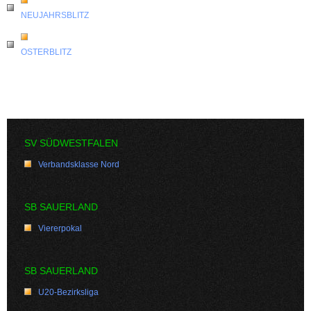
NEUJAHRSBLITZ
OSTERBLITZ
SV SÜDWESTFALEN
Verbandsklasse Nord
SB SAUERLAND
Viererpokal
SB SAUERLAND
U20-Bezirksliga