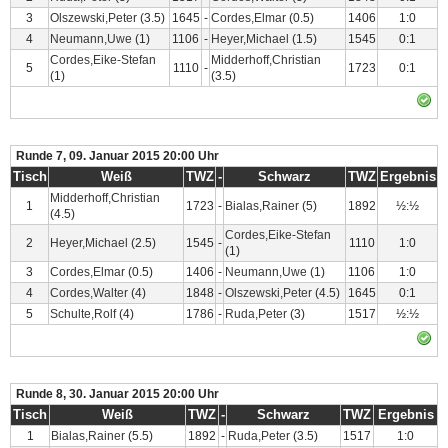
3
Olszewski,Peter
(3.5)
1645
-
Cordes,Elmar
(0.5)
1406
1:0
4
Neumann,Uwe
(1)
1106
-
Heyer,Michael
(1.5)
1545
0:1
Cordes,Eike-Stefan
Midderhoff,Christian
5
1110
-
1723
0:1
(1)
(3.5)
Runde 7, 09. Januar 2015 20:00 Uhr
Tisch
Weiß
TWZ
-
Schwarz
TWZ
Ergebnis
Midderhoff,Christian
1
1723
-
Bialas,Rainer
(5)
1892
½:½
(4.5)
Cordes,Eike-Stefan
2
Heyer,Michael
(2.5)
1545
-
1110
1:0
(1)
3
Cordes,Elmar
(0.5)
1406
-
Neumann,Uwe
(1)
1106
1:0
4
Cordes,Walter
(4)
1848
-
Olszewski,Peter
(4.5)
1645
0:1
5
Schulte,Rolf
(4)
1786
-
Ruda,Peter
(3)
1517
½:½
Runde 8, 30. Januar 2015 20:00 Uhr
Tisch
Weiß
TWZ
-
Schwarz
TWZ
Ergebnis
1
Bialas,Rainer
(5.5)
1892
-
Ruda,Peter
(3.5)
1517
1:0