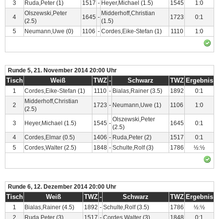
3
Ruda,Peter
(1)
1517
-
Heyer,Michael
(1.5)
1545
1:0
Olszewski,Peter
Midderhoff,Christian
4
1645
-
1723
0:1
(2.5)
(1.5)
5
Neumann,Uwe
(0)
1106
-
Cordes,Eike-Stefan
(1)
1110
1:0
Runde 5, 21. November 2014 20:00 Uhr
Tisch
Weiß
TWZ
-
Schwarz
TWZ
Ergebnis
1
Cordes,Eike-Stefan
(1)
1110
-
Bialas,Rainer
(3.5)
1892
0:1
Midderhoff,Christian
2
1723
-
Neumann,Uwe
(1)
1106
1:0
(2.5)
Olszewski,Peter
3
Heyer,Michael
(1.5)
1545
-
1645
0:1
(2.5)
4
Cordes,Elmar
(0.5)
1406
-
Ruda,Peter
(2)
1517
0:1
5
Cordes,Walter
(2.5)
1848
-
Schulte,Rolf
(3)
1786
½:½
Runde 6, 12. Dezember 2014 20:00 Uhr
Tisch
Weiß
TWZ
-
Schwarz
TWZ
Ergebnis
1
Bialas,Rainer
(4.5)
1892
-
Schulte,Rolf
(3.5)
1786
½:½
2
Ruda,Peter
(3)
1517
-
Cordes,Walter
(3)
1848
0:1