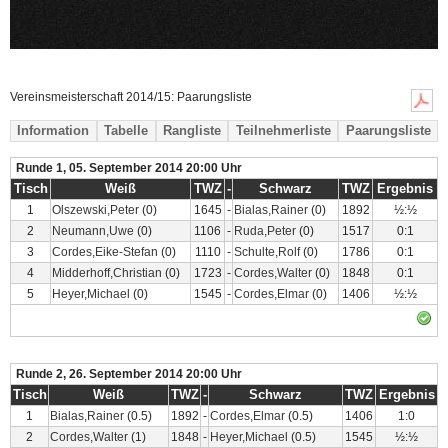
Vereinsmeisterschaft 2014/15: Paarungsliste
Information
Tabelle
Rangliste
Teilnehmerliste
Paarungsliste
Runde 1, 05. September 2014 20:00 Uhr
Tisch
Weiß
TWZ
-
Schwarz
TWZ
Ergebnis
1
Olszewski,Peter
(0)
1645
-
Bialas,Rainer
(0)
1892
½:½
2
Neumann,Uwe
(0)
1106
-
Ruda,Peter
(0)
1517
0:1
3
Cordes,Eike-Stefan
(0)
1110
-
Schulte,Rolf
(0)
1786
0:1
4
Midderhoff,Christian
(0)
1723
-
Cordes,Walter
(0)
1848
0:1
5
Heyer,Michael
(0)
1545
-
Cordes,Elmar
(0)
1406
½:½
Runde 2, 26. September 2014 20:00 Uhr
Tisch
Weiß
TWZ
-
Schwarz
TWZ
Ergebnis
1
Bialas,Rainer
(0.5)
1892
-
Cordes,Elmar
(0.5)
1406
1:0
2
Cordes,Walter
(1)
1848
-
Heyer,Michael
(0.5)
1545
½:½