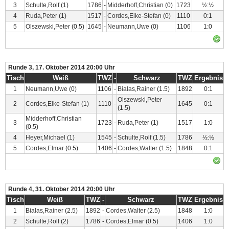
3
Schulte,Rolf
(1)
1786
-
Midderhoff,Christian
(0)
1723
½:½
4
Ruda,Peter
(1)
1517
-
Cordes,Eike-Stefan
(0)
1110
0:1
5
Olszewski,Peter
(0.5)
1645
-
Neumann,Uwe
(0)
1106
1:0
Runde 3, 17. Oktober 2014 20:00 Uhr
Tisch
Weiß
TWZ
-
Schwarz
TWZ
Ergebnis
1
Neumann,Uwe
(0)
1106
-
Bialas,Rainer
(1.5)
1892
0:1
Olszewski,Peter
2
Cordes,Eike-Stefan
(1)
1110
-
1645
0:1
(1.5)
Midderhoff,Christian
3
1723
-
Ruda,Peter
(1)
1517
1:0
(0.5)
4
Heyer,Michael
(1)
1545
-
Schulte,Rolf
(1.5)
1786
½:½
5
Cordes,Elmar
(0.5)
1406
-
Cordes,Walter
(1.5)
1848
0:1
Runde 4, 31. Oktober 2014 20:00 Uhr
Tisch
Weiß
TWZ
-
Schwarz
TWZ
Ergebnis
1
Bialas,Rainer
(2.5)
1892
-
Cordes,Walter
(2.5)
1848
1:0
2
Schulte,Rolf
(2)
1786
-
Cordes,Elmar
(0.5)
1406
1:0