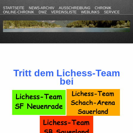
STARTSEITE
NEWS-ARCHIV
AUSSCHREIBUNG
CHRONIK
ONLINE-CHRONIK
DWZ
VEREINSLISTE
WEBLINKS
SERVICE
ANFAHRT
KONTAKT
DATENSCHUTZERKLÄRUNG
IMPRESSUM
Tritt dem Lichess-Team
bei